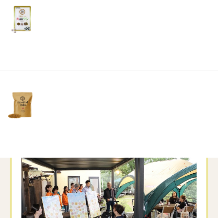
リ
ているコスモス畑を更に賑やかにしてくれます
土・
日・
😊🌸
祝
日）
本当にありがとうございます☺️
当日はお客様と直接お会い出来る機会が嬉しい
やら緊張するやらで、
楽しんでいただけたのか不安も残りますが皆さ
まの笑顔がとても温かい1日でした☺️❤️