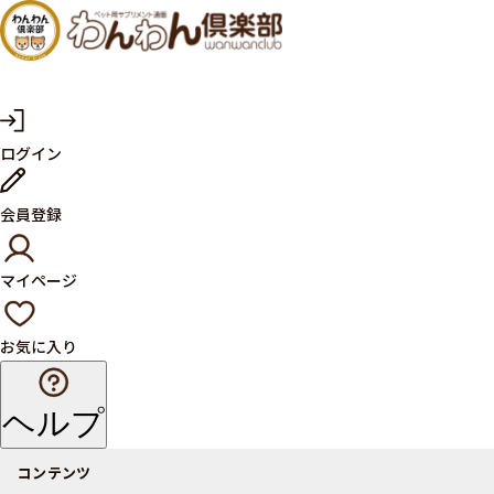
犬・猫
の健康
サプリ
マ
ログイン
イ
メント
ペ
ー
ならペ
会員登録
ジ
ット用
マイページ
サプリ
通販サ
お気に入り
イト
ヘルプ
コンテンツ
商品一覧