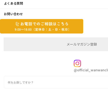
よくある質問
感謝祭♪
お問い合わせ
お
2024年10月31日
お
電
電
話
話
こんにちは😃モリタです。
で
で
の
メ
メールマガジン登録
の
先日の25周年感謝祭、あいにくの雨でしたが無
ご
ー
相
ル
ご
事に終える事が出来ました☺️
談
マ
相
ガ
FOLLOW
談
ジ
参加出来なかったスタッフも皆さまから頂いた
@official_wanwancl
ン
は
コスモスメッセージの飾付け等
の
こ
検
登
ち
索
録
メッセージを読みながら感謝感謝で準備をしま
ら
した🌸
9:00~18:00（定
カ
休
テ
そして今も届いているメッセージが社内に飾っ
ゴ
日：