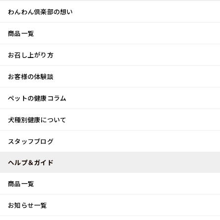
わんわん倶楽部の想い
商品一覧
お客様体験談
メ
お召し上がり方
ニ
0
ュ
ログイン
お客様の体験談
ー
ペットの健康コラム
カート
犬種別健康について
トップ
スタッフブログ
感謝祭♪
スタッフブログ
スタッフブログ
ヘルプ＆ガイド
商品一覧
感謝祭♪
お知らせ一覧