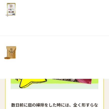
リ
土・
日・
祝
日）
数日前に庭の掃除をした時には、全く形すらな