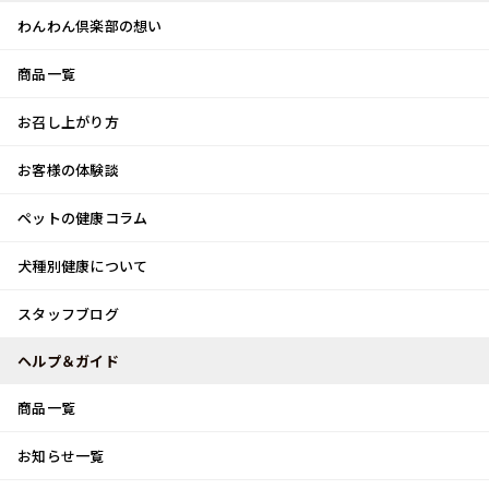
わんわん倶楽部の想い
商品一覧
お客様体験談
メ
お召し上がり方
ニ
0
ュ
ログイン
お客様の体験談
ー
ペットの健康コラム
カート
犬種別健康について
トップ
スタッフブログ
怪しい物体！！
スタッフブログ
スタッフブログ
ヘルプ＆ガイド
商品一覧
怪しい物体！！
お知らせ一覧