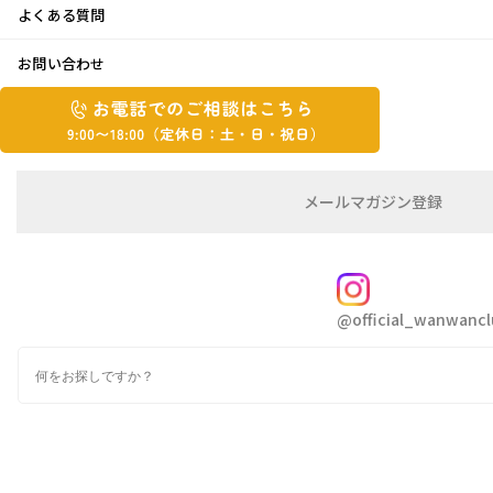
よくある質問
怪しい物体！！
お問い合わせ
お
2016年9月12日
お
電
電
話
話
こんにちは。はとちゃんです
で
で
9月に入り過ごしやすい気候になりました
の
メ
メールマガジン登録
の
ご
ー
秋が来ましたね
相
ル
ご
談
マ
相
ガ
FOLLOW
先日、庭に怪しい物体が3つ
談
ジ
@official_wanwancl
ン
は
白いキノコです
の
こ
検
登
ち
索
録
ら
9:00~18:00（定
カ
休
テ
ゴ
日：