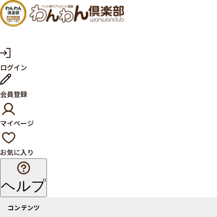
犬・猫
の健康
サプリ
マ
ログイン
イ
メント
ペ
ー
ならペ
会員登録
ジ
ット用
マイページ
サプリ
通販サ
お気に入り
イト
ヘルプ
コンテンツ
商品一覧