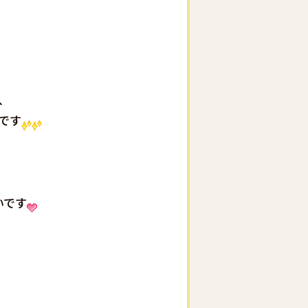
、
です
いです