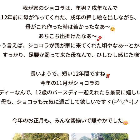
我が家のショコラは、年男？戌年なんで
12年前に母が作ってくれた、戌年の押し絵を出しながら、
母がこれ作った時は若かったなあ～
あちこち出掛けたなあ～
そう言えば、ショコラが我が家に来てくれた頃やなあ～とか
、すっかり、足腰か弱って来た母なんで、ひしひし感じた様
長いようで、短い12年間ですね
今年の11月がショコラの
ディーなんで、12歳のバースディー迎えれたら最高に嬉し
母も、ショコラも元気に過ごして欲しいですヾ(=^▽^=)ノ
今年のお正月も、みんな勢揃いで賑やかでした