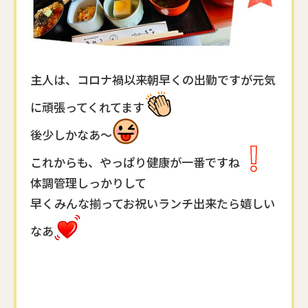
主人は、コロナ禍以来
朝早くの出勤ですが
元気
に頑張ってくれてます
後少しかなあ～
これからも、やっぱり
健康が一番ですね
体調管理しっかりして
早くみんな揃って
お祝いランチ出来たら嬉しい
なあ