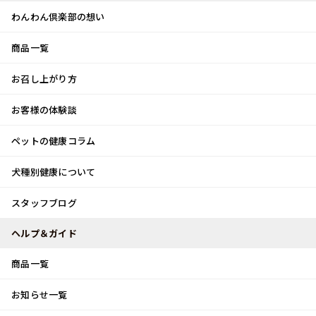
わんわん倶楽部の想い
商品一覧
お客様体験談
メ
お召し上がり方
ニ
0
ュ
ログイン
お客様の体験談
ー
ペットの健康コラム
カート
犬種別健康について
トップ
スタッフブログ
少し遅れてお祝いに♪
スタッフブログ
スタッフブログ
ヘルプ＆ガイド
商品一覧
少し遅れてお祝いに♪
お知らせ一覧