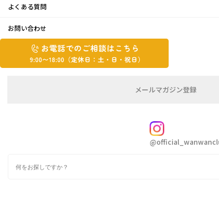
よくある質問
少し遅れてお祝いに♪
お問い合わせ
お
2022年4月22日
お
電
電
話
話
で
で
の
メ
メールマガジン登録
の
ご
ー
こんにちは 青ちゃんです
相
ル
ご
談
マ
相
ガ
FOLLOW
談
ジ
先週から急に気温が下がり、毎日着る物に
悩み
@official_wanwancl
ン
は
の
ます
こ
検
登
ち
索
気温差に体がついて行きません(笑)
録
ら
でも、これからの大好きな新緑の季節楽しみで
9:00~18:00（定
カ
す
休
テ
ゴ
日：