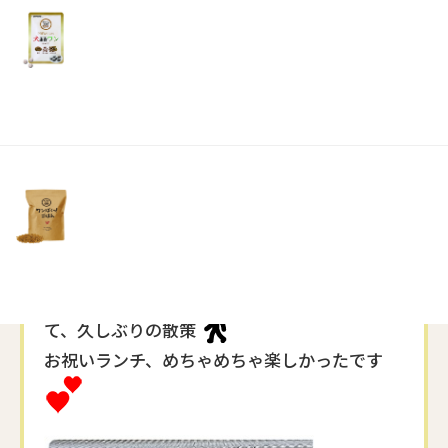
リ
土・
先日、主人の
節目の年の？(笑)
バースデーのお
日・
祝いしようって言ってくれて
祝
最初は息子一家も一緒に
って事でしたが
日）
その頃は、まだまだコロナ落ち着かないし
又GW辺りにって事で
今回は、京都に住む娘と
お祝いになりました
娘は、南禅寺の
湯豆腐懐石予約取ってくれて
て、久しぶりの散策
お祝いランチ、めちゃめちゃ楽しかったです