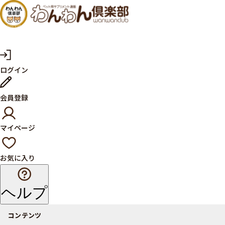
犬・猫
の健康
サプリ
マ
ログイン
イ
メント
ペ
ー
ならペ
会員登録
ジ
ット用
マイページ
サプリ
通販サ
お気に入り
イト
ヘルプ
コンテンツ
商品一覧