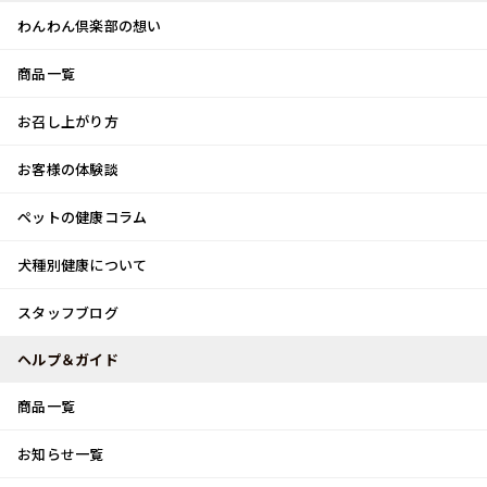
わんわん倶楽部の想い
商品一覧
お客様体験談
メ
お召し上がり方
ニ
0
ュ
ログイン
お客様の体験談
ー
ペットの健康コラム
カート
犬種別健康について
トップ
スタッフブログ
寝正月？？
スタッフブログ
スタッフブログ
ヘルプ＆ガイド
商品一覧
寝正月？？
お知らせ一覧