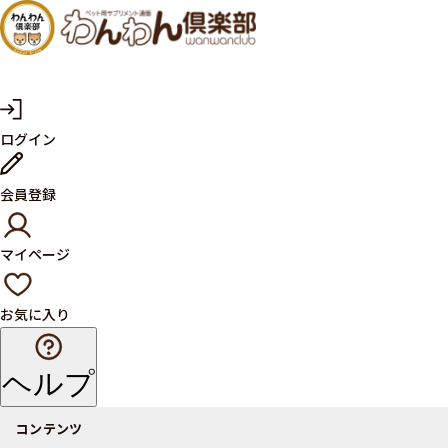
犬・猫
の健康
サプリ
マ
ログイン
イ
メント
ペ
ー
ならペ
会員登録
ジ
ット用
マイページ
サプリ
通販サ
お気に入り
イト
ヘルプ
コンテンツ
商品一覧