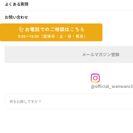
よくある質問
寝正月？？
お問い合わせ
お
2025年1月7日
お
電
電
話
話
で
で
あけましておめでとうございます✨
の
メ
メールマガジン登録
の
ご
ー
よねです☺️
相
ル
ご
談
マ
子どもたちは、今日から新学期が始まりました
相
ガ
FOLLOW
🙋‍♀️
談
ジ
@official_wanwancl
ン
は
の
みなさまの地域も今日が多いのでしょうか？？
こ
検
登
ち
索
😆🎵
録
ら
9:00~18:00（定
お正月休みは、いかがでしたか？☝️
カ
休
テ
私のお正月は、kakiさんと同じく体調を崩して
ゴ
日：