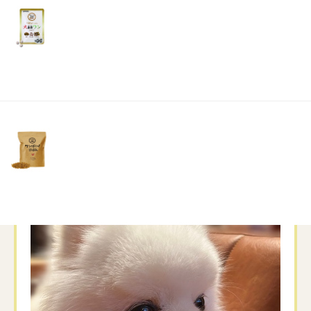
しまい、
リ
土・
日・
1人部屋に引きこもっておりました。ある意
祝
味、寝正月です。。。🤷‍♀️
日）
予定通り行かないものですね😅
落ち着いたら、娘の合格祈願を兼ねて、初詣に
行きたいです🥰
本年もよろしくお願いいたします✨✨