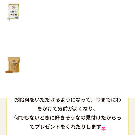
リ
土・
いるのてすが、
日・
学生時代のようにアルバイトで遅くなることが
祝
なくなり
日）
お付き合いはあるものの、平日は比較的早く帰
ってくるので、
３人揃ってのご飯が増えましたヽ(*´∇｀)ﾉ
今日あったことを色々はなしてくれて、今のと
ころ機嫌よく通っているのでほっとしていま
す。
お給料をいただけるようになって、今までにわ
をかけて気前がよくなり、
何でもないときに好きそうなの見付けたからっ
てプレゼントをくれたりします