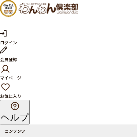
犬・猫
の健康
サプリ
マ
ログイン
イ
メント
ペ
ー
ならペ
会員登録
ジ
ット用
マイページ
サプリ
通販サ
お気に入り
イト
ヘルプ
コンテンツ
商品一覧