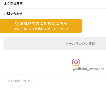
よくある質問
家族団らん♪
お問い合わせ
お
2017年6月29日
お
電
電
話
話
こんにちは西ちゃんです
で
で
の
メ
メールマガジン登録
の
ご
ー
毎日蒸し暑いですね
相
ル
ご
談
マ
私たちもワンちゃんも熱中症に気をつけて元気
相
ガ
FOLLOW
に過ごせるよう気を付けましょう
談
ジ
@official_wanwancl
ン
は
の
こ
最近、家族でお出掛けするにもなかなか予定が
検
登
ち
索
録
あわず
ら
近場でご飯…程度です
9:00~18:00（定
カ
休
テ
ゴ
日：
娘もお勤めしだして はや３ヶ月がたとうとして