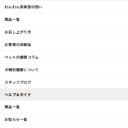
わんわん倶楽部の想い
商品一覧
お客様体験談
メ
お召し上がり方
ニ
0
ュ
ログイン
お客様の体験談
ー
ペットの健康コラム
カート
犬種別健康について
トップ
スタッフブログ
家族団らん♪
スタッフブログ
スタッフブログ
ヘルプ＆ガイド
商品一覧
家族団らん♪
お知らせ一覧