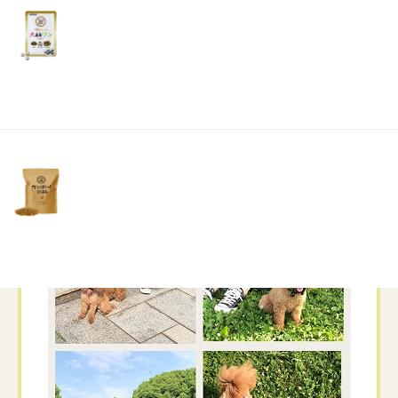
リ
土・
黄金に輝くふさふさの毛並みのゴールデンのワンちゃん
日・
でした
祝
心の中で「元気で長生きしてね～
」と願いながら
日）
何とも嬉しい気持ちでいっぱいになりました
又どこかで出会えるといいな～