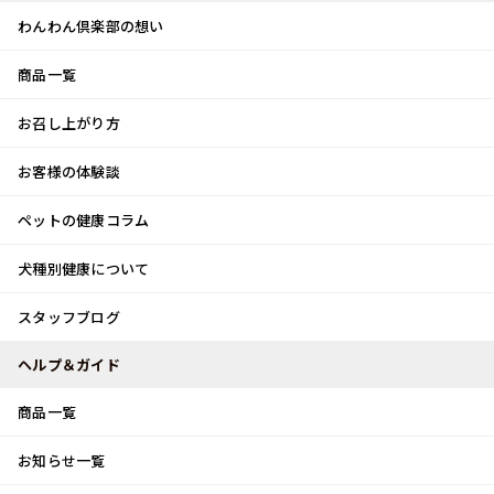
わんわん倶楽部の想い
商品一覧
お客様体験談
メ
お召し上がり方
ニ
0
ュ
ログイン
お客様の体験談
ー
ペットの健康コラム
カート
犬種別健康について
トップ
スタッフブログ
嬉しい出会い♡
スタッフブログ
スタッフブログ
ヘルプ＆ガイド
商品一覧
嬉しい出会い♡
お知らせ一覧