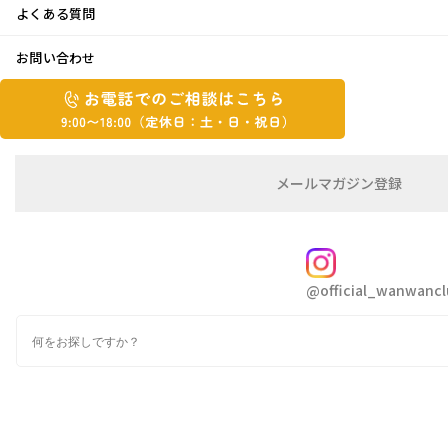
よくある質問
嬉しい出会い♡
お問い合わせ
お
2018年6月6日
お
電
電
話
話
こんにちはCHIKAです
で
で
梅雨でジメジメと嫌な季節…
の
メ
メールマガジン登録
の
ですが…先日嬉しい事がありました
ご
ー
相
ル
ご
ペットショップにお菓子を買いに行った時
談
マ
相
私はもう中に入っていて直接見ていないのですが、
ガ
FOLLOW
談
併設されているドッグランから出てきたワンちゃんが
ジ
@official_wanwancl
ン
は
なんと！！！！！
の
こ
『犬康食・ワン』を貰って食べてくれていたようなので
検
登
ち
索
す
ヽ(*´∇｀)ﾉ
録
ら
お母さんが「チーズのやつもらい～♡」と言って
9:00~18:00（定
娘さんがＢＡＧから「ワン食べ♡」とあげてくれていた
カ
休
ようなんです…♡
テ
ゴ
日：
教えて貰い、見に行くと