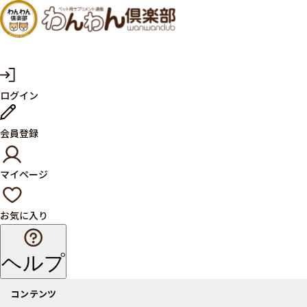
犬・猫
の健康
サプリ
マ
ログイン
イ
メント
ペ
ー
ならペ
会員登録
ジ
ット用
マイページ
サプリ
通販サ
お気に入り
イト
ヘルプ
コンテンツ
商品一覧