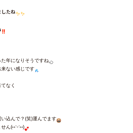
ましたね
ね
った年になりそうですね
出来ない感じです
来てなく
い込んで？(笑)運んでます
(⑅ˊᵕˋ⑅)