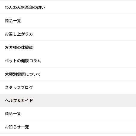
わんわん倶楽部の想い
商品一覧
お客様体験談
メ
お召し上がり方
ニ
0
ュ
ログイン
お客様の体験談
ー
ペットの健康コラム
カート
犬種別健康について
トップ
スタッフブログ
奈良県の名産！！
スタッフブログ
スタッフブログ
ヘルプ＆ガイド
商品一覧
奈良県の名産！！
お知らせ一覧