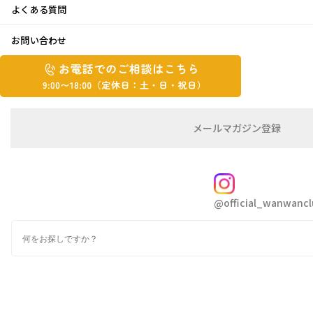
よくある質問
奈良県の名産！！
お問い合わせ
お
お
2022年11月10日
電
電
話
話
こんにちは、大輝です
で
で
の
メ
メールマガジン登録
の
ご
ー
自転車で通勤中、晩だけでなく朝もなかなか寒さが増し
相
ル
ご
談
マ
相
てきました
ガ
FOLLOW
談
ジ
手が冷えるので手袋を出してきて数日後、どこかで落と
@official_wanwancl
ン
は
の
してしまい見つからずショックです
こ
検
登
奈良県で有名なものといえば、誰もが知る大仏、鹿や、
ち
索
録
神社仏閣。
ら
最近だとかき氷といったスイーツもテレビで取り上げら
9:00~18:00（定
カ
休
テ
れるようになりましたね
ゴ
日：