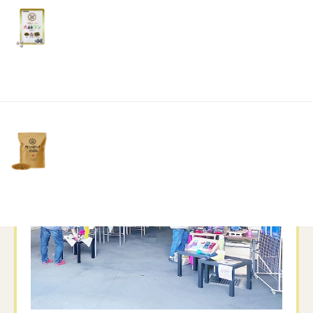
しかし、意外と知られていないもので奈良県が生産量日
リ
土・
日・
本一を誇る「靴下」があります
祝
そんな地元名産の靴下会社のひとつ、奈良の高機能くつ
日）
下専門店
「エコノレッグ」の大売り出しに行ってまいりました