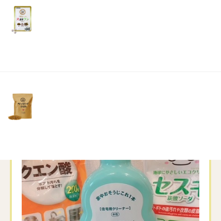
油汚れがスルスルと落ちて感動
リ
土・
日・
祝
日）