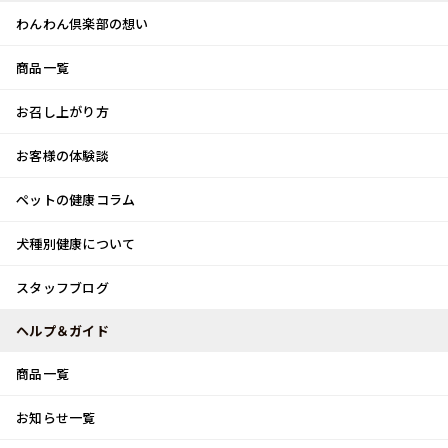
わんわん倶楽部の想い
商品一覧
お客様体験談
メ
お召し上がり方
ニ
0
ュ
ログイン
お客様の体験談
ー
ペットの健康コラム
カート
犬種別健康について
トップ
スタッフブログ
大掃除‼︎
スタッフブログ
スタッフブログ
ヘルプ＆ガイド
商品一覧
大掃除‼︎
お知らせ一覧