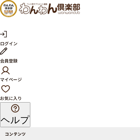
犬・猫
の健康
サプリ
マ
ログイン
イ
メント
ペ
ー
ならペ
会員登録
ジ
ット用
マイページ
サプリ
通販サ
お気に入り
イト
ヘルプ
コンテンツ
商品一覧