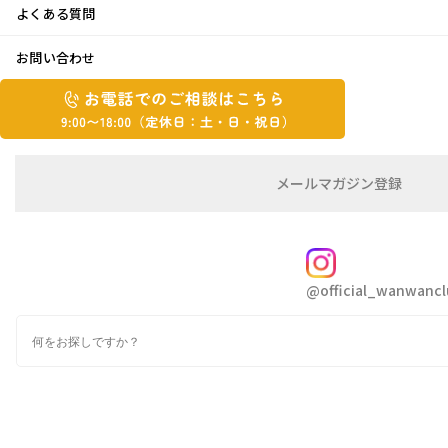
よくある質問
大掃除‼︎
お問い合わせ
お
お
2022年12月28日
電
電
話
話
で
で
の
メ
メールマガジン登録
の
ご
ー
こんにちは
相
ル
ご
談
マ
相
大掃除に追われているきたちゃんです
ガ
FOLLOW
談
ジ
@official_wanwancl
ン
は
皆さま、大掃除は終わりましたでしょうか
の
こ
検
登
ち
索
録
ら
今年はセスキ炭酸ソーダを使ってレンジフード
9:00~18:00（定
カ
休
やトースターを掃除してみました
テ
ゴ
日：