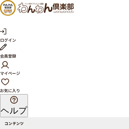
犬・猫
の健康
サプリ
マ
ログイン
イ
メント
ペ
ー
ならペ
会員登録
ジ
ット用
マイページ
サプリ
通販サ
お気に入り
イト
ヘルプ
コンテンツ
商品一覧