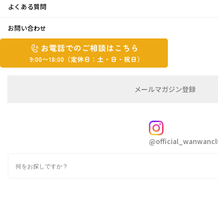
よくある質問
大和是好日
お問い合わせ
お
2024年5月30日
お
電
電
話
話
で
こんにちは。よねです😙
で
の
メ
メールマガジン登録
の
ご
ー
今日も暑い日になりそうですね✨
相
ル
ご
談
マ
相
ガ
FOLLOW
夕方からは、台風の影響で天気が崩れるところ
談
ジ
@official_wanwancl
ン
は
も多く、
の
こ
検
登
ち
索
明日は気温も下がる予報だそうです💦お気をつ
録
ら
け下さいね✨
9:00~18:00（定
カ
休
テ
さて先週末、ずっと気になっていたお店が、出
ゴ
日：