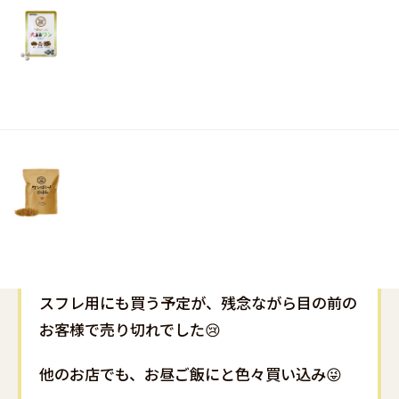
店しているという事で、
リ
土・
日・
スフレを連れてマルシェに行って来ました💕
祝
日）
普段からわんちゃんのお散歩コースになってい
る場所だとの事で、
わんちゃんとすれ違うことも😸
あまりの暑さに、途中木陰に入ってひと休み😙
お目当てのお店では、無事おやつを購入🙋‍♀️
スフレ用にも買う予定が、残念ながら目の前の
お客様で売り切れでした😢
他のお店でも、お昼ご飯にと色々買い込み😜