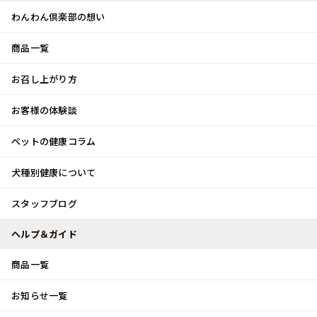
わんわん倶楽部の想い
商品一覧
お客様体験談
メ
お召し上がり方
ニ
0
ュ
ログイン
お客様の体験談
ー
ペットの健康コラム
カート
犬種別健康について
トップ
スタッフブログ
大和是好日
スタッフブログ
スタッフブログ
ヘルプ＆ガイド
商品一覧
大和是好日
お知らせ一覧