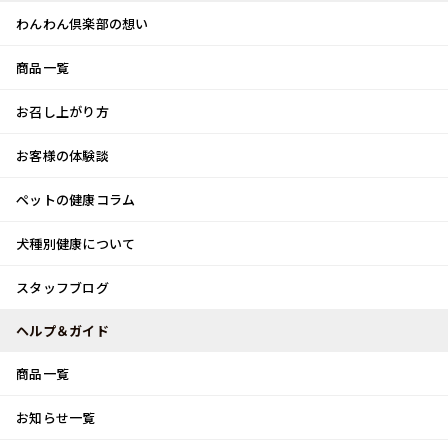
わんわん倶楽部の想い
商品一覧
お客様体験談
メ
お召し上がり方
ニ
0
ュ
ログイン
お客様の体験談
ー
ペットの健康コラム
カート
犬種別健康について
トップ
スタッフブログ
大合唱～～～～
スタッフブログ
スタッフブログ
ヘルプ＆ガイド
商品一覧
大合唱～～～～
お知らせ一覧