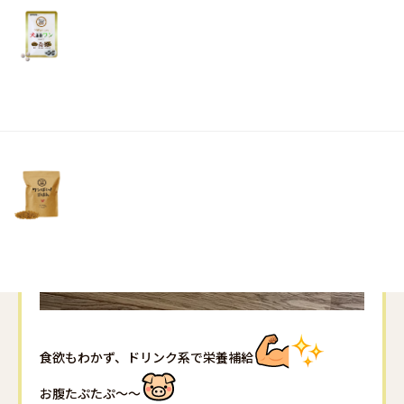
リ
土・
日・
祝
日）
食欲もわかず、ドリンク系で栄養補給
お腹たぷたぷ～～