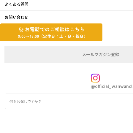
よくある質問
大合唱～～～～
お問い合わせ
お
2021年7月27日
お
電
電
話
話
で
こんにちは
で
の
メ
メールマガジン登録
の
ご
ー
朝からセミの大合唱！！毎日暑いですね
相
ル
ご
溶けそうです。。。
談
マ
相
ガ
FOLLOW
談
ジ
@official_wanwancl
ン
は
の
こ
検
登
ち
索
録
ら
9:00~18:00（定
カ
休
テ
ゴ
日：