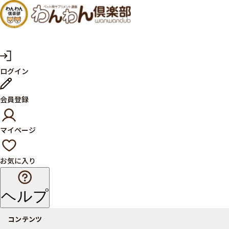
犬・猫
の健康
サプリ
マ
ログイン
イ
メント
ペ
ー
ならペ
会員登録
ジ
ット用
マイページ
サプリ
通販サ
お気に入り
イト
ヘルプ
コンテンツ
商品一覧