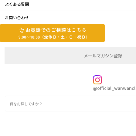
よくある質問
大人の遠足♪
お問い合わせ
お
2023年7月5日
お
電
電
話
話
こんにちは。はとちゃんです
で
で
の
メ
メールマガジン登録
の
ご
ー
先日、京都へ友人オススメの生麩が美味しいお
相
ル
ご
談
マ
相
ガ
店でコースをいただいてきました
FOLLOW
談
ジ
@official_wanwancl
ン
は
の
こ
検
登
ち
索
録
ら
9:00~18:00（定
カ
休
テ
ゴ
日：