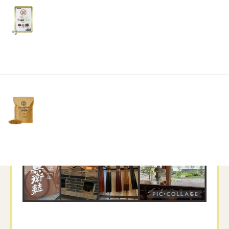
リ
土・
日・
祝
日）