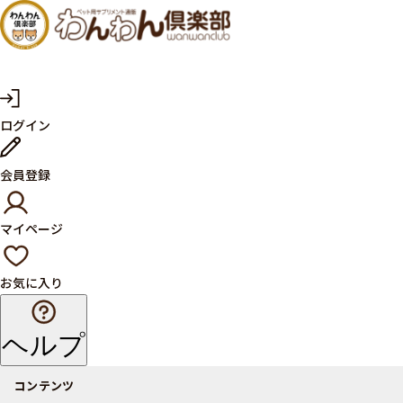
犬・猫
の健康
サプリ
マ
ログイン
イ
メント
ペ
ー
ならペ
会員登録
ジ
ット用
マイページ
サプリ
通販サ
お気に入り
イト
ヘルプ
コンテンツ
商品一覧