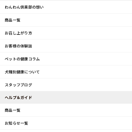
わんわん倶楽部の想い
商品一覧
お客様体験談
メ
お召し上がり方
ニ
0
ュ
ログイン
お客様の体験談
ー
ペットの健康コラム
カート
犬種別健康について
トップ
スタッフブログ
大人の遠足♪
スタッフブログ
スタッフブログ
ヘルプ＆ガイド
商品一覧
大人の遠足♪
お知らせ一覧