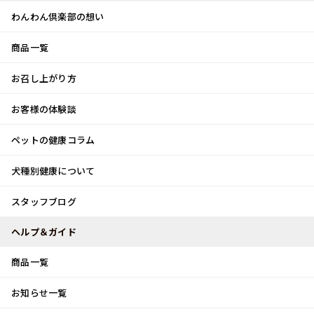
わんわん倶楽部の想い
商品一覧
お客様体験談
メ
お召し上がり方
ニ
0
ュ
ログイン
お客様の体験談
ー
ペットの健康コラム
カート
犬種別健康について
トップ
スタッフブログ
夕焼け
スタッフブログ
スタッフブログ
ヘルプ＆ガイド
商品一覧
夕焼け
お知らせ一覧