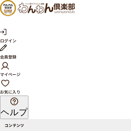
犬・猫
の健康
サプリ
マ
ログイン
イ
メント
ペ
ー
ならペ
会員登録
ジ
ット用
マイページ
サプリ
通販サ
お気に入り
イト
ヘルプ
コンテンツ
商品一覧