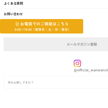
よくある質問
夕焼け
お問い合わせ
お
2015年7月16日
お
電
電
話
話
こんにちは 松ちゃんです
で
で
の
メ
メールマガジン登録
の
ご
ー
相
ル
ご
談
マ
もう 梅雨明けなんでしょうかね
相
ガ
FOLLOW
大型の台風が接近しているそうで
談
ジ
@official_wanwancl
ン
は
強い勢力でゆっくり進む台風との事なので
の
こ
通り道付近の方は 十分にお気を付けて下さい
検
登
ち
索
録
ね
ら
9:00~18:00（定
カ
休
テ
ゴ
日：