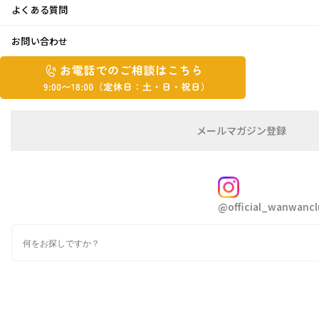
よくある質問
夏野菜♪
お問い合わせ
お
2016年8月4日
お
電
電
話
話
こんにちは西ちゃんです
で
で
の
メ
メールマガジン登録
の
ご
ー
最近、ゆうだち・雷
が多いですね
相
ル
ご
談
マ
朝はからりといいお天気なので洗濯物を出して
相
ガ
FOLLOW
いくと濡れてしまったり…
談
ジ
@official_wanwancl
ン
は
注意しないといけません
の
こ
検
登
ち
索
録
先日、実家にいって新鮮夏野菜を頂きました
ら
9:00~18:00（定
カ
休
テ
ゴ
日：