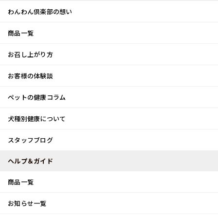
わんわん倶楽部の想い
商品一覧
お客様体験談
メ
お召し上がり方
ニ
0
ュ
ログイン
お客様の体験談
ー
ペットの健康コラム
カート
犬種別健康について
トップ
スタッフブログ
夏野菜♪
スタッフブログ
スタッフブログ
ヘルプ＆ガイド
商品一覧
夏野菜♪
お知らせ一覧