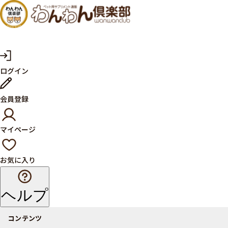
犬・猫
の健康
サプリ
マ
ログイン
イ
メント
ペ
ー
ならペ
会員登録
ジ
ット用
マイページ
サプリ
通販サ
お気に入り
イト
ヘルプ
コンテンツ
商品一覧