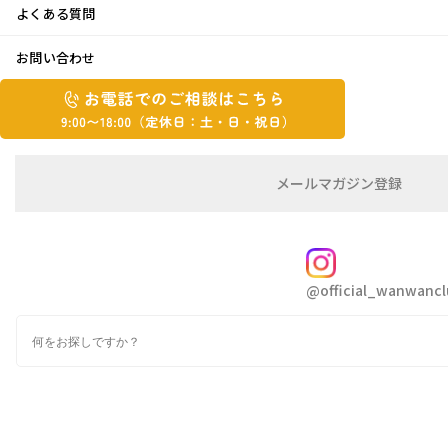
よくある質問
土筆♪
お問い合わせ
お
お
2023年3月15日
電
電
話
話
こんにちは kakiです
で
で
の
メ
メールマガジン登録
の
ご
ー
週末、とても暖かく暑いぐらいでしたね
相
ル
ご
談
マ
相
ガ
お陰でうちの庭では、芝桜が咲いていました
FOLLOW
談
ジ
@official_wanwancl
ン
は
の
こ
検
登
桜もまだなのに早すぎないか？
ち
索
録
ら
9:00~18:00（定
また、先週から
すでに土筆がではじめ、今盛り
カ
休
テ
という感じです
ゴ
日：