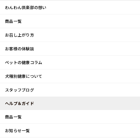
わんわん倶楽部の想い
商品一覧
お客様体験談
メ
お召し上がり方
ニ
0
ュ
ログイン
お客様の体験談
ー
ペットの健康コラム
カート
犬種別健康について
トップ
スタッフブログ
土筆♪
スタッフブログ
スタッフブログ
ヘルプ＆ガイド
商品一覧
土筆♪
お知らせ一覧