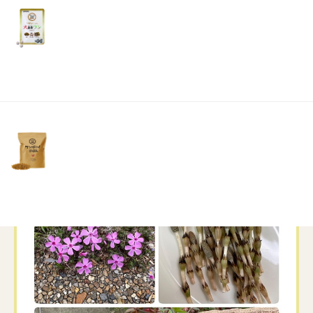
リ
土・
ハカマ取りのあまりの面倒くささに後で絶対後
日・
悔するとわかっているのに
祝
今採らないと来年まで食べられないよ、と心の
日）
声がして採らずにはいらせません