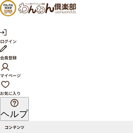
犬・猫
の健康
サプリ
マ
ログイン
イ
メント
ペ
ー
ならペ
会員登録
ジ
ット用
マイページ
サプリ
通販サ
お気に入り
イト
ヘルプ
コンテンツ
商品一覧