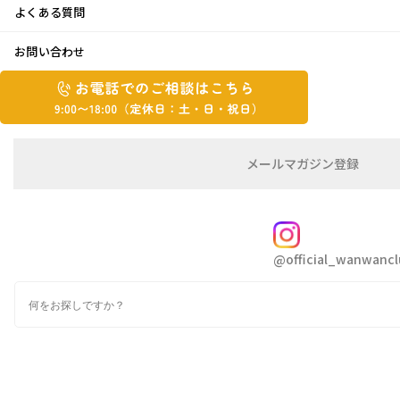
よくある質問
和歌山へ♪
お問い合わせ
お
2023年8月21日
お
電
電
話
話
こんにちは。はとちゃんです
で
で
の
メ
メールマガジン登録
の
ご
ー
相
ル
ご
娘の夏休みもあと3日で終わり
1ヶ月はあっという
談
マ
相
ガ
FOLLOW
間ですね
談
ジ
@official_wanwancl
ン
は
夏休みは和歌山へ行ってきました
の
こ
以前から気になっていたとれとれヴィレッジのドーム型
検
登
ち
索
録
に宿泊
ら
当然アドベンチャーワールドに行くと思っていた私
9:00~18:00（定
カ
休
テ
ゴ
日：