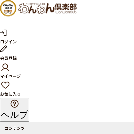
犬・猫
の健康
サプリ
マ
ログイン
イ
メント
ペ
ー
ならペ
会員登録
ジ
ット用
マイページ
サプリ
通販サ
お気に入り
イト
ヘルプ
コンテンツ
商品一覧