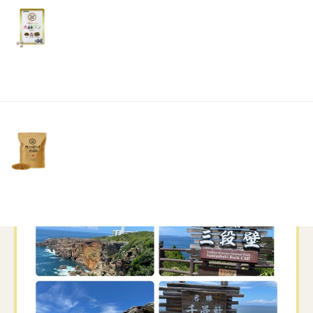
行きすぎ！と娘と主人に却下されてしまいました。今回
リ
土・
日・
は他の所へ
祝
日）