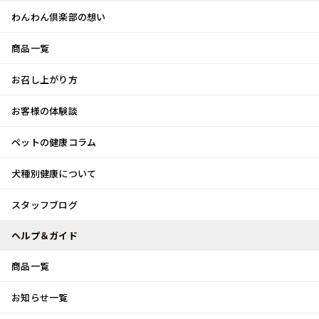
わんわん倶楽部の想い
商品一覧
お客様体験談
メ
お召し上がり方
ニ
0
ュ
ログイン
お客様の体験談
ー
ペットの健康コラム
カート
犬種別健康について
トップ
スタッフブログ
和歌山へ♪
スタッフブログ
スタッフブログ
ヘルプ＆ガイド
商品一覧
和歌山へ♪
お知らせ一覧