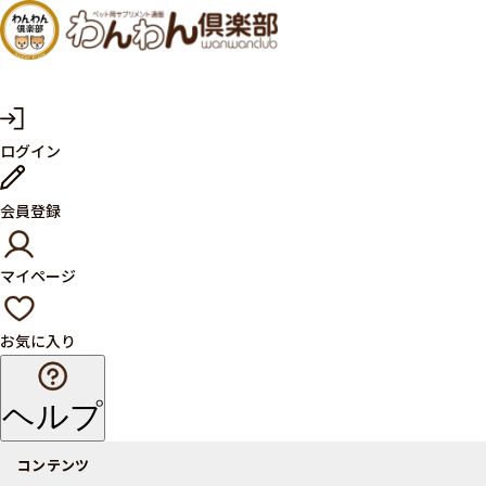
犬・猫
の健康
サプリ
マ
ログイン
イ
メント
ペ
ー
ならペ
会員登録
ジ
ット用
マイページ
サプリ
通販サ
お気に入り
イト
ヘルプ
コンテンツ
商品一覧