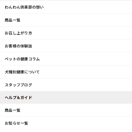
わんわん倶楽部の想い
商品一覧
お客様体験談
メ
お召し上がり方
ニ
0
ュ
ログイン
お客様の体験談
ー
ペットの健康コラム
カート
犬種別健康について
トップ
スタッフブログ
今しか出来ない事！！
スタッフブログ
スタッフブログ
ヘルプ＆ガイド
商品一覧
今しか出来ない事！！
お知らせ一覧