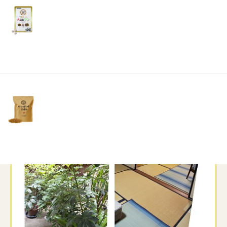
リ
土・
日・
祝
日）