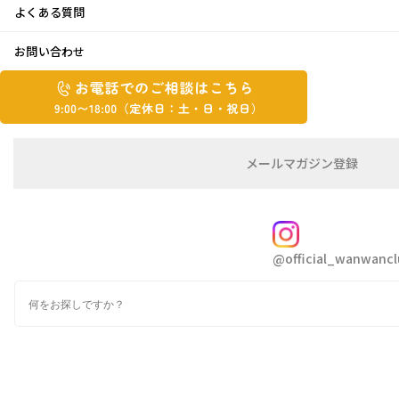
よくある質問
今しか出来ない事！！
お問い合わせ
お
2020年5月13日
お
電
電
話
話
で
で
の
メ
メールマガジン登録
の
ご
ー
こんにちは 青ちゃんです
相
ル
ご
談
マ
相
ガ
FOLLOW
5月に入り急に気温も上がりマスクも苦しく感じ
談
ジ
ますね
@official_wanwancl
ン
は
の
こ
検
登
ち
でも、庭のさつきや新緑が綺麗です
索
録
ら
9:00~18:00（定
カ
休
テ
ゴ
日：