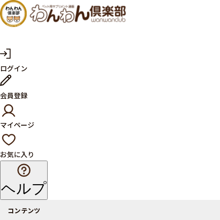
犬・猫
の健康
サプリ
マ
ログイン
イ
メント
ペ
ー
ならペ
会員登録
ジ
ット用
マイページ
サプリ
通販サ
お気に入り
イト
ヘルプ
コンテンツ
商品一覧