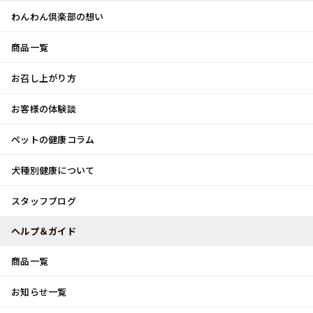
わんわん倶楽部の想い
商品一覧
お客様体験談
メ
お召し上がり方
ニ
0
ュ
ログイン
お客様の体験談
ー
ペットの健康コラム
カート
犬種別健康について
トップ
スタッフブログ
久しぶりのお出掛け♪
スタッフブログ
スタッフブログ
ヘルプ＆ガイド
商品一覧
久しぶりのお出掛け♪
お知らせ一覧