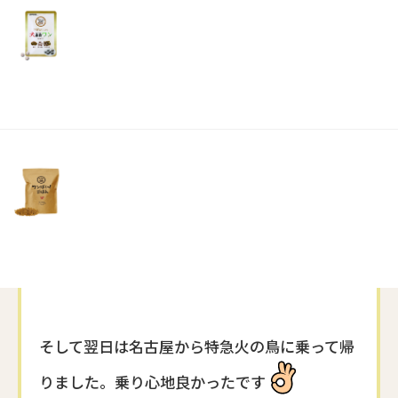
リ
土・
主人の大好きなクラプトンのコンサートです
日・
祝
日）
出かけた時はとても暖かくて薄着で出てしま
い、コンサート終わりにはやはり遅い時間でも
あり、
また雨にまで打たれて散々でしたが久しぶりの
コンサートに心は熱かったです
笑
そして翌日は名古屋から特急火の鳥に乗って帰
りました。乗り心地良かったです