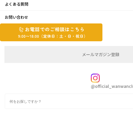
よくある質問
久しぶりのお出掛け♪
お問い合わせ
お
2023年4月25日
お
電
電
話
話
で
で
の
メ
メールマガジン登録
の
ご
ー
こんにちは ハシヅメです
相
ル
ご
談
マ
相
暖かかったのに急にまた寒くなって着るものに
ガ
FOLLOW
談
ジ
困ってしまいます
@official_wanwancl
ン
は
の
こ
検
登
ち
索
録
さて、先日久しぶりにお出掛けして来ました
ら
9:00~18:00（定
カ
休
テ
ゴ
日：