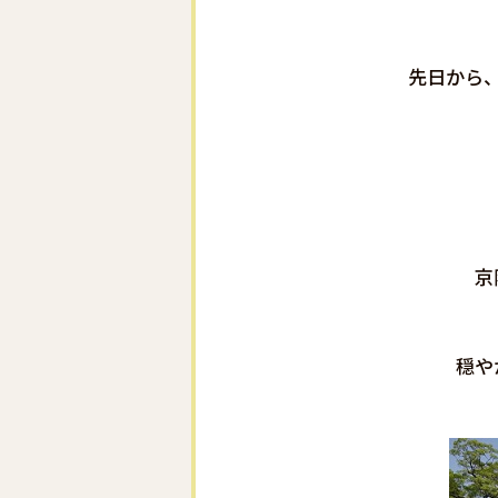
先日から
京
穏や