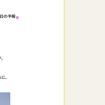
日の予報
が、
ちに、