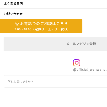
よくある質問
一日しては成らず？
お問い合わせ
お
2015年12月9日
お
電
電
話
話
こんにちは、青ちゃんです
で
で
の
メ
メールマガジン登録
の
ご
ー
師走に入って、気持ちは慌ただしくなってます
相
ル
ご
談
マ
が
相
ガ
FOLLOW
先週から、急に寒くなって
談
ジ
@official_wanwancl
ン
は
ついつい、暖かい場所からの移動が遅くなって
の
こ
る、私とショコラの毎日です(笑)
検
登
ち
索
録
ら
先日は、今年はビックリするほど満開で綺麗に
9:00~18:00（定
カ
咲いてるカニシャボテンを見て、
休
テ
ゴ
日：
主人に「今年凄く綺麗に咲いたねやっぱり、暖