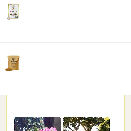
リ
土・
かい日が多かったからかなあ～」
日・
祝
って言ったら、機嫌が悪くなって、
日）
「何、言ってるん肥料入れて、夏越え必死やっ
たんやで～
ちゃんと、土も入れ替えしたし…」って、
かなり私の知らない所で、コツコツとお花に、
手入れしてくれていた様でした
特に、この花は夏に弱いのでかなり苦労があっ
た様です( *´艸｀)