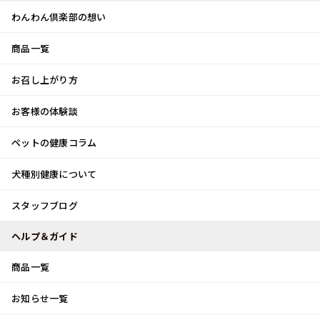
わんわん倶楽部の想い
商品一覧
お客様体験談
メ
お召し上がり方
ニ
0
ュ
ログイン
お客様の体験談
ー
ペットの健康コラム
カート
犬種別健康について
トップ
スタッフブログ
一日しては成らず？
スタッフブログ
スタッフブログ
ヘルプ＆ガイド
商品一覧
一日しては成らず？
お知らせ一覧