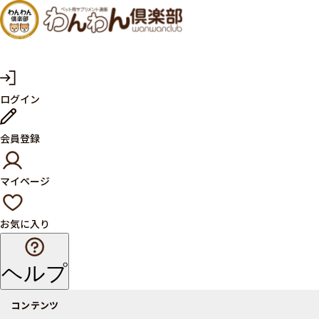
犬・猫
の健康
サプリ
マ
ログイン
イ
メント
ペ
ー
ならペ
会員登録
ジ
ット用
マイページ
サプリ
通販サ
お気に入り
イト
ヘルプ
コンテンツ
商品一覧