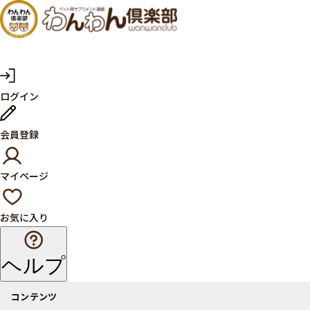
犬・猫
の健康
サプリ
マ
ログイン
イ
メント
ペ
ー
ならペ
会員登録
ジ
ット用
マイページ
サプリ
通販サ
お気に入り
イト
ヘルプ
コンテンツ
商品一覧