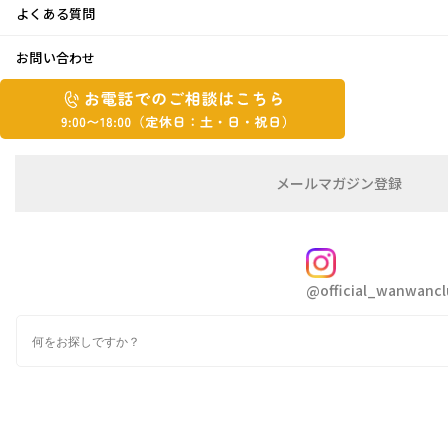
よくある質問
ユニークな・・・♪
お問い合わせ
お
お
2026年6月4日
電
電
話
話
こんにちは、kakiです😄
で
で
の
メ
メールマガジン登録
の
ご
ー
先日、久しぶりに乗った電車がユニークだった
相
ル
ご
ので聞いて下さい🙌
談
マ
相
ガ
FOLLOW
談
ジ
ふと目に入ったのは、吊り革についていた小さ
@official_wanwancl
ン
は
な鹿🦌
の
こ
検
登
ち
索
録
「え？ 何これ？」と思って周りを見回してみる
ら
と、なんと車内のあちこちに鹿がいっぱい！
9:00~18:00（定
カ
休
テ
さらに駅に着いて外から眺めてみると、車体の
ゴ
日：