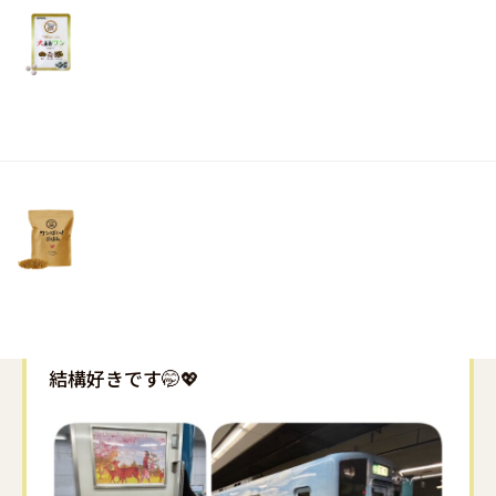
リ
土・
外側にもたくさんの鹿が描かれていて、まさに
日・
「鹿づくし」の電車でした🦌✨✨
祝
日）
そういえば、受験シーズンには吊り革にダルマ
が付いている車両を見かけたこともあります🙋‍♀️
今、観光客に大人気の奈良公園。
これから行く時や帰る時にこんな電車が来たら
テンション上がるだろうな。利用する人たちを
楽しませてくれる、そんなお茶目な近鉄電車🥰
結構好きです🤭💖