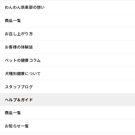
わんわん倶楽部の想い
商品一覧
お客様体験談
メ
お召し上がり方
ニ
0
ュ
ログイン
お客様の体験談
ー
ペットの健康コラム
カート
犬種別健康について
トップ
スタッフブログ
ユニークな・・・♪
スタッフブログ
スタッフブログ
ヘルプ＆ガイド
商品一覧
ユニークな・・・♪
お知らせ一覧