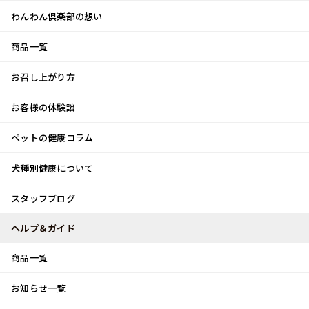
わんわん倶楽部の想い
商品一覧
お客様体験談
メ
お召し上がり方
ニ
0
ュ
ログイン
お客様の体験談
ー
ペットの健康コラム
カート
犬種別健康について
トップ
スタッフブログ
メタセコイア並木
スタッフブログ
スタッフブログ
ヘルプ＆ガイド
商品一覧
メタセコイア並木
お知らせ一覧