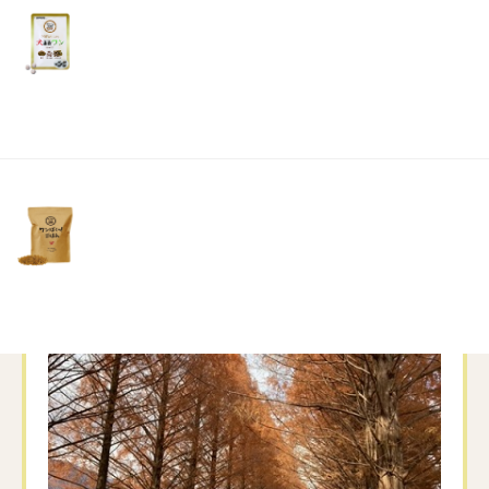
リ
土・
滋賀県にあるメタセコイア並木。
日・
祝
日）