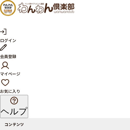
犬・猫
の健康
サプリ
マ
ログイン
イ
メント
ペ
ー
ならペ
会員登録
ジ
ット用
マイページ
サプリ
通販サ
お気に入り
イト
ヘルプ
コンテンツ
商品一覧