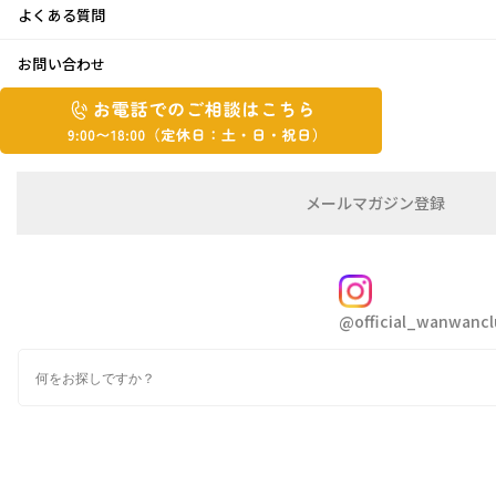
よくある質問
メタセコイア並木
お問い合わせ
お
2020年12月18日
お
電
電
話
話
で
で
の
メ
メールマガジン登録
の
ご
ー
こんにちは、Ogaです。
相
ル
ご
談
マ
今週は寒さ厳しい一週間でしたね。
相
ガ
FOLLOW
我が家のワンコ達はほぼ炬燵の中で過ごしてま
談
ジ
@official_wanwancl
ン
は
した
の
こ
検
登
ち
索
録
ら
先日、テスト休みの長女と久しぶりにドライブ
9:00~18:00（定
カ
に行ってきました。
休
テ
ゴ
日：