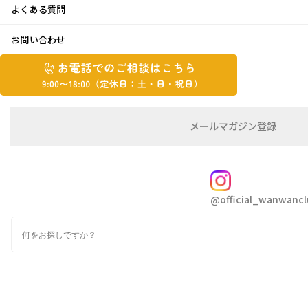
よくある質問
フルーツトマト
お問い合わせ
お
2015年7月27日
お
電
電
話
話
こんにちは福ちゃんです
で
で
の
メ
メールマガジン登録
の
ご
ー
ジリジリとした陽ざしと真っ青な空、気温は毎
相
ル
ご
談
マ
日35度36度続きと
相
ガ
FOLLOW
いよいよ猛暑到来ですね
談
ジ
@official_wanwancl
ン
は
の
こ
今年も暑さに負けず元気に乗り切らなけれ
検
登
ち
索
録
ば・・・
ら
9:00~18:00（定
カ
休
テ
ゴ
日：
先日、“フルーツトマト”というものを戴きまし