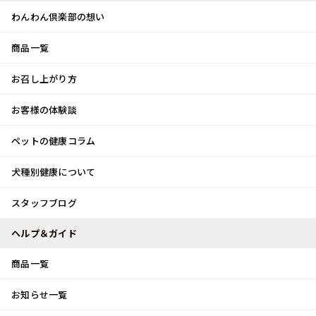
わんわん倶楽部の想い
商品一覧
お客様体験談
メ
お召し上がり方
ニ
0
ュ
ログイン
お客様の体験談
ー
ペットの健康コラム
カート
犬種別健康について
トップ
スタッフブログ
フルーツトマト
スタッフブログ
スタッフブログ
ヘルプ＆ガイド
商品一覧
フルーツトマト
お知らせ一覧