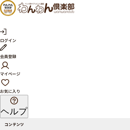
犬・猫
の健康
サプリ
マ
ログイン
イ
メント
ペ
ー
ならペ
会員登録
ジ
ット用
マイページ
サプリ
通販サ
お気に入り
イト
ヘルプ
コンテンツ
商品一覧