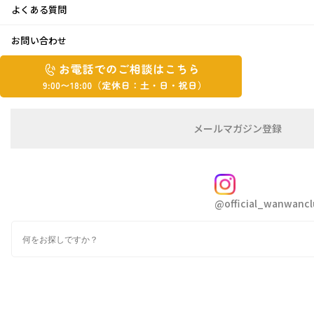
よくある質問
ビワ！！
お問い合わせ
お
2023年6月5日
お
電
電
話
話
で
で
の
メ
メールマガジン登録
の
ご
ー
相
ル
ご
談
マ
相
ガ
FOLLOW
談
ジ
@official_wanwancl
ン
は
の
こ
検
登
ち
索
録
こんにちは ハシヅメです
ら
9:00~18:00（定
大雨の後は、真夏日に注意と言っていましたが
カ
休
テ
めまぐるしく変わるお天気に皆さんご注意下さ
ゴ
日：