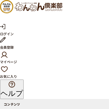
犬・猫
の健康
サプリ
マ
ログイン
イ
メント
ペ
ー
ならペ
会員登録
ジ
ット用
マイページ
サプリ
通販サ
お気に入り
イト
ヘルプ
コンテンツ
商品一覧