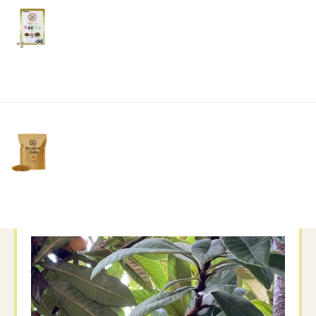
リ
い
土・
日・
祝
日）
さて、今年は花の開花が早いですね
我が家の山紫陽花も終わりビワが食べ頃に色づ
いています