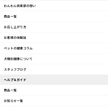
わんわん倶楽部の想い
商品一覧
お客様体験談
メ
お召し上がり方
ニ
0
ュ
ログイン
お客様の体験談
ー
ペットの健康コラム
カート
犬種別健康について
トップ
スタッフブログ
ビワ！！
スタッフブログ
スタッフブログ
ヘルプ＆ガイド
商品一覧
ビワ！！
お知らせ一覧