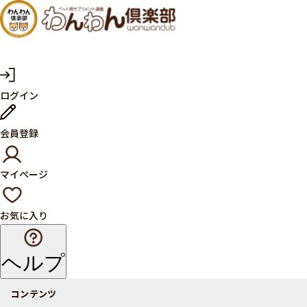
犬・猫
の健康
サプリ
マ
ログイン
イ
メント
ペ
ー
ならペ
会員登録
ジ
ット用
マイページ
サプリ
通販サ
お気に入り
イト
ヘルプ
コンテンツ
商品一覧