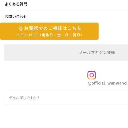
よくある質問
パワースポット♪
お問い合わせ
お
2022年7月25日
お
電
電
話
話
で
こんにちは
ゆかりです
で
の
メ
メールマガジン登録
の
ご
ー
暑い日が続いています
相
ル
ご
談
マ
愛犬とのお散歩も苦労する季節ですね
相
ガ
FOLLOW
この間の三連休に妹家族と恒例の祖父母のお墓参りを兼
談
ジ
@official_wanwancl
ン
は
ねて三重県に行ってきました
の
こ
検
登
毎年、海で遊び船で海を散歩して、
ち
索
録
祖母の昔からの知り合いの方がやっている旅館で温泉に
ら
9:00~18:00（定
入り海鮮三昧
カ
休
テ
のご飯を食べる
ゴ
日：