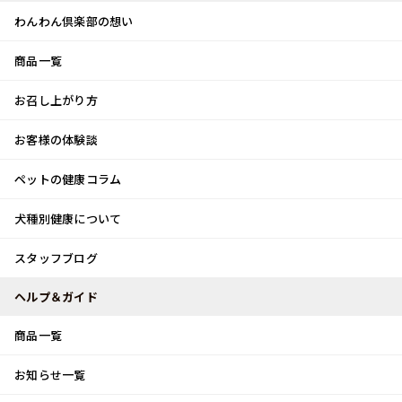
わんわん倶楽部の想い
商品一覧
お客様体験談
メ
お召し上がり方
ニ
0
ュ
ログイン
お客様の体験談
ー
ペットの健康コラム
カート
犬種別健康について
トップ
スタッフブログ
パワースポット♪
スタッフブログ
スタッフブログ
ヘルプ＆ガイド
商品一覧
パワースポット♪
お知らせ一覧