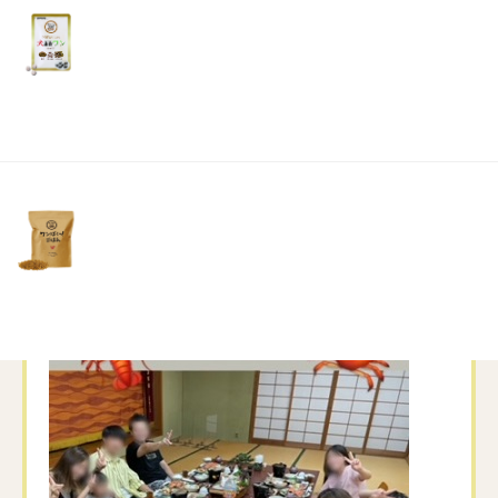
リ
と言うのが恒例なのですが、この日はあいにくの雨…
土・
海に入れず海のお散歩もできず…
日・
でも温泉にゆっくり入り美味しいご飯を食べれたのでそ
祝
日）
れだけでも大満足