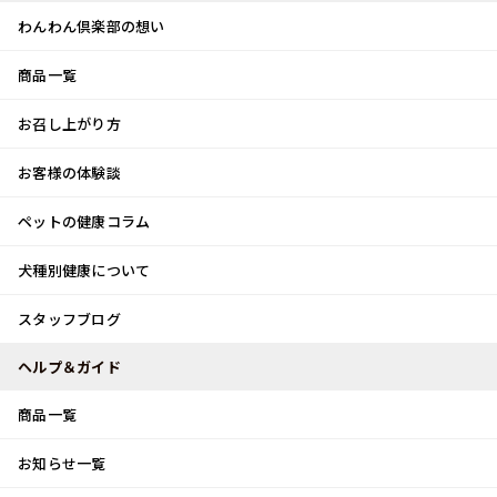
わんわん倶楽部の想い
商品一覧
お客様体験談
メ
お召し上がり方
ニ
0
ュ
ログイン
お客様の体験談
ー
ペットの健康コラム
カート
犬種別健康について
トップ
スタッフブログ
パティシエの卵？？
スタッフブログ
スタッフブログ
ヘルプ＆ガイド
商品一覧
パティシエの卵？？
お知らせ一覧