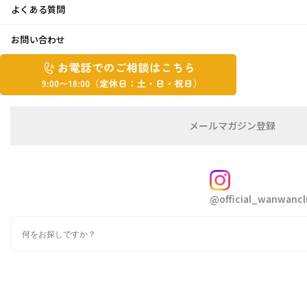
よくある質問
パティシエの卵？？
お問い合わせ
お
2023年11月6日
お
電
電
話
話
で
こんにちは😊Ogaです。
で
の
メ
メールマガジン登録
の
ご
ー
相
ル
行楽日和の秋晴れが続いていて、気持ちの良い
ご
談
マ
相
季節ですね。
ガ
FOLLOW
談
ジ
この週末のわんわん倶楽部地方の日中は25℃
@official_wanwancl
ン
は
と、11月とは思えない夏日の気温でした💦
の
こ
検
登
ち
索
録
さて、我が家の次女の最近のブームはケーキ作
ら
り🧁🤍
9:00~18:00（定
カ
休
テ
特にタルトケーキ作りにハマっています。
ゴ
日：