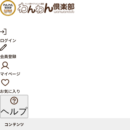
犬・猫
の健康
サプリ
マ
ログイン
イ
メント
ペ
ー
ならペ
会員登録
ジ
ット用
マイページ
サプリ
通販サ
お気に入り
イト
ヘルプ
コンテンツ
商品一覧