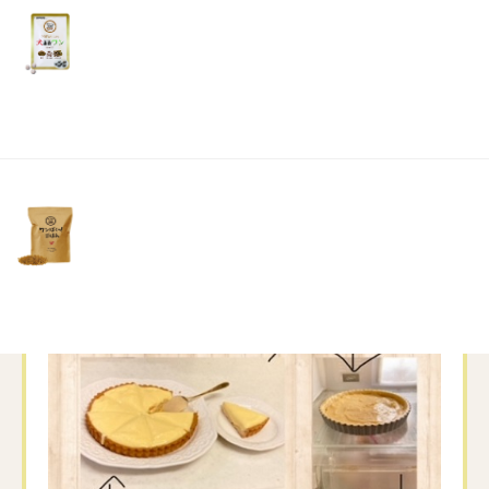
リ
黙々とケーキ作りに没頭するのがストレス発散
土・
日・
になるみたいです。
祝
日）
タルト生地からこね始めて……
↓↓