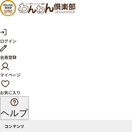
犬・猫
の健康
サプリ
マ
ログイン
イ
メント
ペ
ー
ならペ
会員登録
ジ
ット用
マイページ
サプリ
通販サ
お気に入り
イト
ヘルプ
コンテンツ
商品一覧