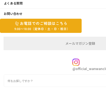
よくある質問
バタバタの年末年始！！
お問い合わせ
お
2020年1月16日
お
電
電
話
話
こんにちは 青ちゃんです
で
で
の
メ
メールマガジン登録
の
松の内も終わりすっかりお正月気分も抜けまし
ご
ー
相
ル
ご
たね
談
マ
相
ガ
FOLLOW
談
ジ
今年初めてのブログです(⑅ˊᵕˋ⑅)
@official_wanwancl
ン
は
今年も宜しくお願いします
の
こ
検
登
年末年始は、皆さんいかがお過ごしでしたか
ち
索
録
スタッフのブログでは皆さんゆっくりされてて羨
ら
ましい限りでした
9:00~18:00（定
カ
休
私と言えば、ここ数年
テ
ゴ
日：
年末は大掃除に、お正月の色んな準備に終わり