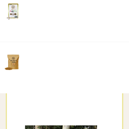
リ
土・
年始は、息子一家や娘が帰省してくれる接待でず
日・
っと働き続けてて、
祝
皆が帰ってからは、布団のむし干しや片付けで
日）
気が付いたらお正月は、あっという間に終わった
感じでした
後はくたくたで～(笑)
けど、皆元気でワイワイ言いながら、食べたり、
飲んだり
喜んでもらえたし、二人の孫のダンス披露を見れ
たり、初詣にも行けて
忙しかったのですが充実してました