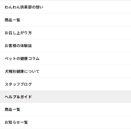
わんわん倶楽部の想い
商品一覧
お客様体験談
メ
お召し上がり方
ニ
0
ュ
ログイン
お客様の体験談
ー
ペットの健康コラム
カート
犬種別健康について
トップ
スタッフブログ
バタバタの年末年始！！
スタッフブログ
スタッフブログ
ヘルプ＆ガイド
商品一覧
バタバタの年末年始！！
お知らせ一覧