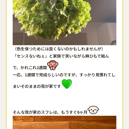
（色を保つためには良くないのかもしれませんが）
「センスないねぇ」と家族で笑いながら麻ひもで結ん
で、かれこれ
2
週間
一応、
1
週間で完成らしいのですが、すっかり見慣れてし
まいそのままの我が家です
そんな我が家のスフレは、もうすぐ
6
ヶ月