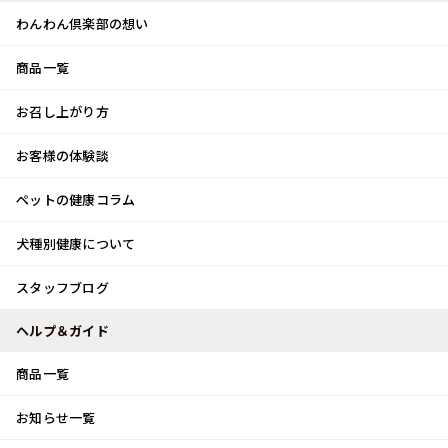
わんわん倶楽部の想い
商品一覧
お客様体験談
メ
お召し上がり方
ニ
0
ュ
ログイン
お客様の体験談
ー
ペットの健康コラム
カート
犬種別健康について
トップ
スタッフブログ
ドライフラワー♪
スタッフブログ
スタッフブログ
ヘルプ＆ガイド
商品一覧
ドライフラワー♪
お知らせ一覧