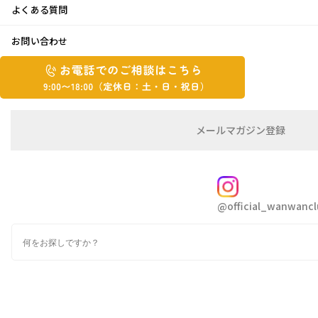
よくある質問
ドライフラワー♪
お問い合わせ
お
2023年7月24日
お
電
電
話
話
で
こんにちは
で
の
メ
メールマガジン登録
玄関アプローチの苦手なセミの出迎えに、小さな声で叫
の
ご
ー
相
ル
ご
びながら出かける日々のよねです
談
マ
相
ガ
FOLLOW
談
ジ
アナベルが好きで、毎年切花で買って、しばらく飾って
@official_wanwancl
ン
は
は、
の
こ
ドライフラワーにしていたのですが、今年は苗を買って
検
登
ち
索
録
きてお庭に植えました
ら
ドライフラワーにするには、いつ頃が良いのかとネット
9:00~18:00（定
カ
で検索したところ、
休
テ
ゴ
ライムグリーンの頃とあったので、ちょうど今だと先日
日：