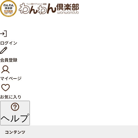
犬・猫
の健康
サプリ
マ
ログイン
イ
メント
ペ
ー
ならペ
会員登録
ジ
ット用
マイページ
サプリ
通販サ
お気に入り
イト
ヘルプ
コンテンツ
商品一覧