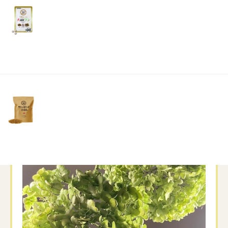
リ
土・
調べた通りにやってみました
日・
祝
でも、吊るすところが少ない我が家
…
日）
選ばれたのは、ダイニングテーブルのライト