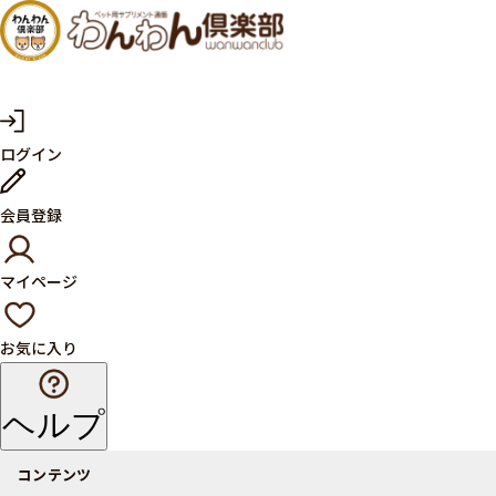
犬・猫
の健康
サプリ
マ
ログイン
イ
メント
ペ
ー
ならペ
会員登録
ジ
ット用
マイページ
サプリ
通販サ
お気に入り
イト
ヘルプ
コンテンツ
商品一覧