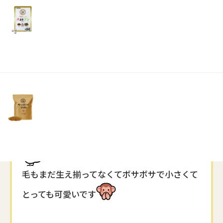
リ
土・
日・
祝
日）
最近朝から『チュンチュン』と、早すぎる時間
から鳴いているスズメ
庭を見ると、家の木で生活してるのか、遊びに
きているのか…
2匹の小鳥ちゃんがとまってました。周りでは
親鳥が見守っている感じでチュンチュンと
毛もまだ生え揃ってなくてボサボサで小さくて
とっても可愛いです