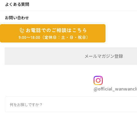
よくある質問
チュンチュン♪
お問い合わせ
お
2022年6月27日
お
電
電
話
話
こんにちは。はとちゃんです
で
で
の
メ
メールマガジン登録
の
ご
ー
相
ル
ご
真夏並みの暑さ
梅雨入りしてから雨もあ
談
マ
相
ガ
FOLLOW
まり降らない奈良県です
談
ジ
@official_wanwancl
ン
は
毎日ついついアイスを食べてしまいます
の
こ
我が家のここはクーラーの中スヤスヤお昼寝中
検
登
ち
索
録
ら
9:00~18:00（定
カ
休
テ
ゴ
日：