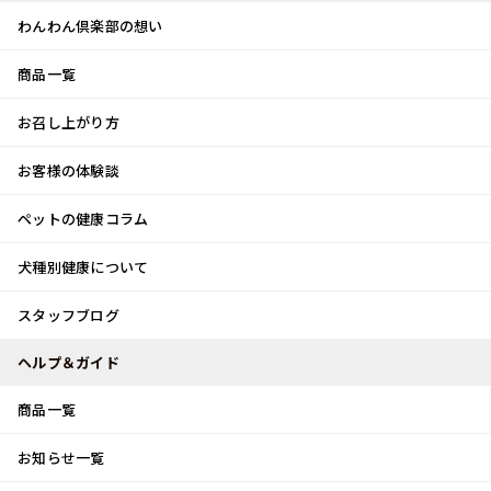
わんわん倶楽部の想い
商品一覧
お客様体験談
メ
お召し上がり方
ニ
0
ュ
ログイン
お客様の体験談
ー
ペットの健康コラム
カート
犬種別健康について
トップ
スタッフブログ
チュンチュン♪
スタッフブログ
スタッフブログ
ヘルプ＆ガイド
商品一覧
チュンチュン♪
お知らせ一覧