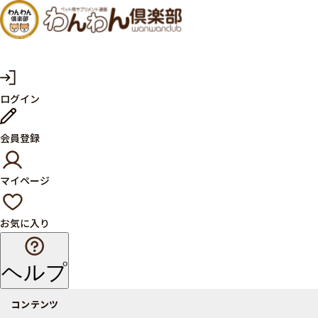
犬・猫
の健康
サプリ
マ
ログイン
イ
メント
ペ
ー
ならペ
会員登録
ジ
ット用
マイページ
サプリ
通販サ
お気に入り
イト
ヘルプ
コンテンツ
商品一覧