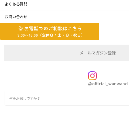
よくある質問
スポーツの秋♪
お問い合わせ
お
お
2023年10月25日
電
電
話
話
で
で
の
メ
こんにちはきたちゃんです
メールマガジン登録
の
ご
ー
相
ル
ご
こちら奈良県！
談
マ
相
ガ
FOLLOW
談
秋晴れの気持ち良いお天気です
ジ
@official_wanwancl
ン
は
の
こ
ラグビー息子のラグビークリニックへお付き合
検
登
ち
索
録
いしてきました
ら
9:00~18:00（定
カ
休
テ
ゴ
日：