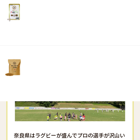
リ
土・
日・
祝
日）
奈良県はラグビーが盛んでプロの選手が沢山い