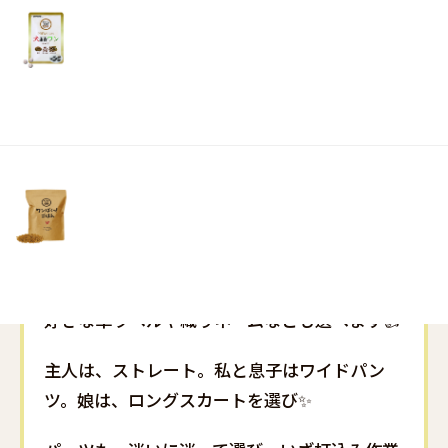
花粉症が辛いですが。。。
リ
土・
日・
さて先日、ジーンズ作り体験に行って来ました
祝
👖
日）
試着して、作りたいスタイルの物を選び、
カラフルなものから、ヴィンテージスタイルま
であるリベットやボタンを選び、
専用の打機で打込む体験です☝️
好きな革ラベルや織りネームなども選べます👍
主人は、ストレート。私と息子はワイドパン
ツ。娘は、ロングスカートを選び✨