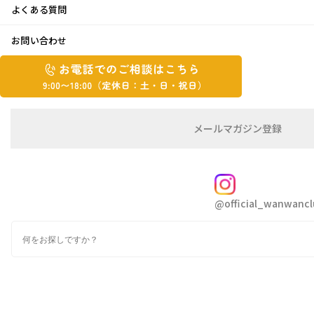
よくある質問
ジーンズ作り体験
お問い合わせ
お
2025年3月26日
お
電
電
話
話
で
で
の
メ
メールマガジン登録
の
ご
ー
相
ル
ご
こんにちは。よねです😄
談
マ
相
ガ
FOLLOW
談
ジ
暖かい日が続き、すっかり春めいて来ましたね
@official_wanwancl
ン
は
🎀
の
こ
検
登
ち
索
録
少し服を間違えると暑いくらいです😵
ら
9:00~18:00（定
カ
わんちゃんのお散歩にもいい季節🥰
休
テ
ゴ
日：