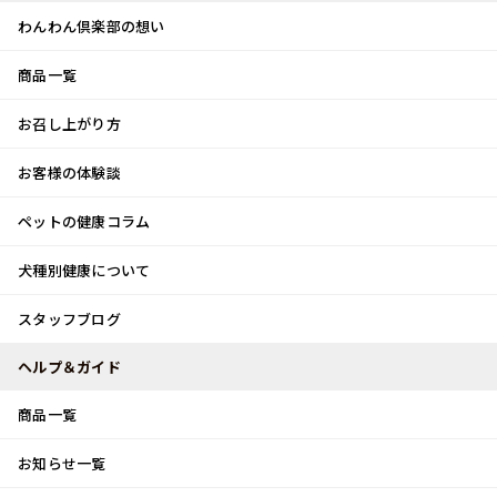
わんわん倶楽部の想い
商品一覧
お客様体験談
メ
お召し上がり方
ニ
0
ュ
ログイン
お客様の体験談
ー
ペットの健康コラム
カート
犬種別健康について
トップ
スタッフブログ
ジーンズ作り体験
スタッフブログ
スタッフブログ
ヘルプ＆ガイド
商品一覧
ジーンズ作り体験
お知らせ一覧