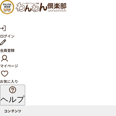
犬・猫
の健康
サプリ
マ
ログイン
イ
メント
ペ
ー
ならペ
会員登録
ジ
ット用
マイページ
サプリ
通販サ
お気に入り
イト
ヘルプ
コンテンツ
商品一覧