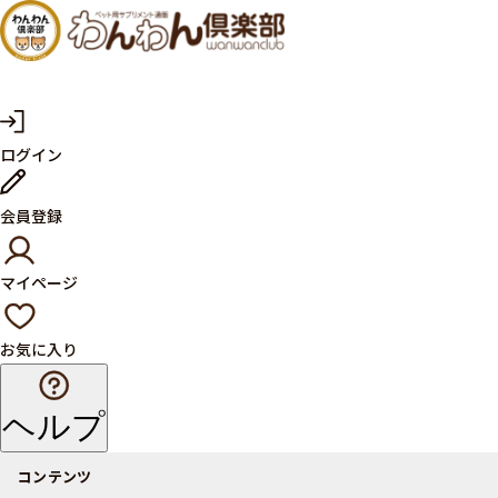
犬・猫
の健康
サプリ
マ
ログイン
イ
メント
ペ
ー
ならペ
会員登録
ジ
ット用
マイページ
サプリ
通販サ
お気に入り
イト
ヘルプ
コンテンツ
商品一覧