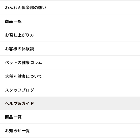
わんわん倶楽部の想い
商品一覧
お客様体験談
メ
お召し上がり方
ニ
0
ュ
ログイン
お客様の体験談
ー
ペットの健康コラム
カート
犬種別健康について
トップ
スタッフブログ
クリスマスツリー♪
スタッフブログ
スタッフブログ
ヘルプ＆ガイド
商品一覧
クリスマスツリー♪
お知らせ一覧