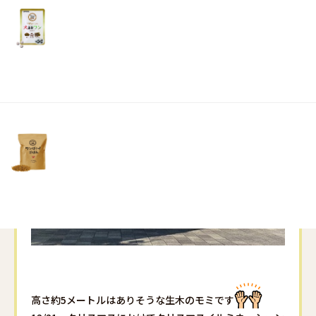
リ
土・
日・
祝
日）
高さ約5メートルはありそうな生木のモミです