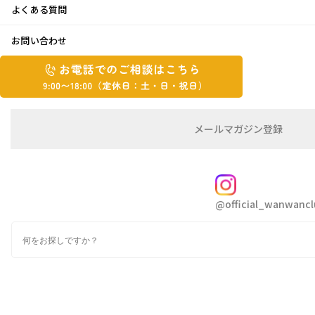
よくある質問
クリスマスツリー♪
お問い合わせ
お
お
2022年12月9日
電
電
話
話
で
こんにちはきたちゃんです
で
の
メ
メールマガジン登録
わんわん倶楽部の近くにあります、馬見丘陵公園に大き
の
ご
ー
相
ル
ご
なクリスマスツリーがお目見えしました
談
マ
相
ガ
FOLLOW
談
ジ
@official_wanwancl
ン
は
の
こ
検
登
ち
索
録
ら
9:00~18:00（定
カ
休
テ
ゴ
日：