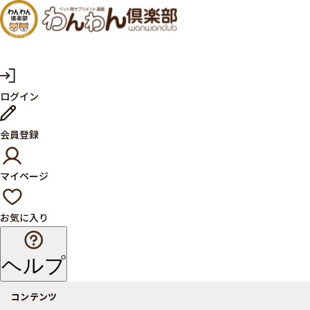
犬・猫
の健康
サプリ
マ
ログイン
イ
メント
ペ
ー
ならペ
会員登録
ジ
ット用
マイページ
サプリ
通販サ
お気に入り
イト
ヘルプ
コンテンツ
商品一覧