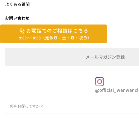
よくある質問
キャンプ
お問い合わせ
お
2018年5月11日
お
電
電
話
話
こんにちは！モリタです
で
で
の
メ
メールマガジン登録
の
ご
ー
相
ル
ご
談
マ
GW、友達家族とキャンプへ行きました
相
ガ
FOLLOW
談
ジ
@official_wanwancl
ン
は
お天気にも恵まれて暑いくらい
の
こ
検
登
ち
索
録
ら
子供達は我慢しきれず、足だけ川に入って遊び
9:00~18:00（定
カ
ましたが、
休
テ
ゴ
日：
もう水着になれば？と思う程びしょびしょに濡