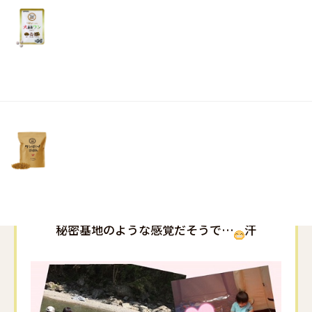
リ
土・
れていました
笑！
日・
祝
日中は暑かったのでまぁ良しとしよう
日）
テントの設営が終わると早速子供達が中へ…
寝袋を広げて準備して、キャッキャ言って喜ん
でおりました
秘密基地のような感覚だそうで…
汗