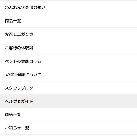
わんわん倶楽部の想い
商品一覧
お客様体験談
メ
お召し上がり方
ニ
0
ュ
ログイン
お客様の体験談
ー
ペットの健康コラム
カート
犬種別健康について
トップ
スタッフブログ
キャンプ
スタッフブログ
スタッフブログ
ヘルプ＆ガイド
商品一覧
キャンプ
お知らせ一覧