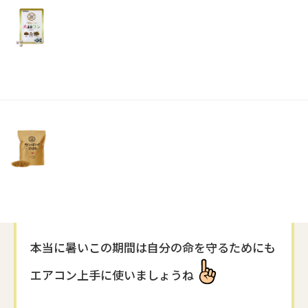
リ
土・
日・
ワンちゃんがいる家庭では留守にする時もエア
祝
日）
コンを止める事はできないので
夏の電気代が大変とよくお聞きします
でもご年配の方は暑さを体感し辛かったりする
ようですね
地球環境に配慮や節約も大切ですが
本当に暑いこの期間は自分の命を守るためにも
エアコン上手に使いましょうね