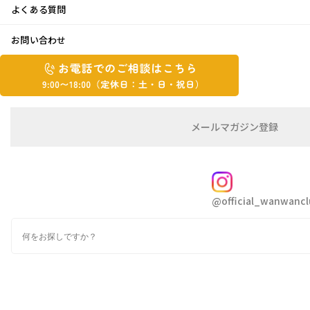
よくある質問
エアコン！！！
お問い合わせ
お
2023年8月2日
お
電
電
話
話
こんにちは 松ちゃんです
で
で
の
メ
メールマガジン登録
の
ご
ー
相
ル
ご
暑い日が続いてますね
談
マ
相
ガ
朝から天気予報では「危険な暑さ」との呼びか
FOLLOW
談
ジ
けが何日も続き
@official_wanwancl
ン
は
の
こ
熱中症のニュースも多くなってますよね
検
登
ち
索
録
ら
こんなに暑いと屋外での活動は細心の注意をし
9:00~18:00（定
カ
ている方は多いですが
休
テ
ゴ
日：
最近 多いのが室内での熱中症だそうです