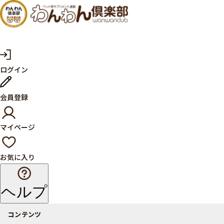
犬・猫
の健康
サプリ
マ
ログイン
イ
メント
ペ
ー
ならペ
会員登録
ジ
ット用
マイページ
サプリ
通販サ
お気に入り
イト
ヘルプ
コンテンツ
商品一覧