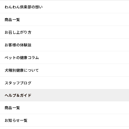
わんわん倶楽部の想い
商品一覧
お客様体験談
メ
お召し上がり方
ニ
0
ュ
ログイン
お客様の体験談
ー
ペットの健康コラム
カート
犬種別健康について
トップ
スタッフブログ
エアコン！！！
スタッフブログ
スタッフブログ
ヘルプ＆ガイド
商品一覧
エアコン！！！
お知らせ一覧