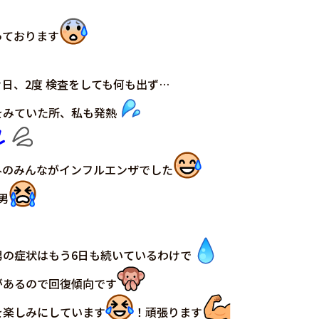
っております
日、2度 検査をしても何も出ず…
をみていた所、私も発熱
外のみんながインフルエンザでした
男
男の症状はもう6日も続いているわけで
があるので回復傾向です
を楽しみにしています
！頑張ります