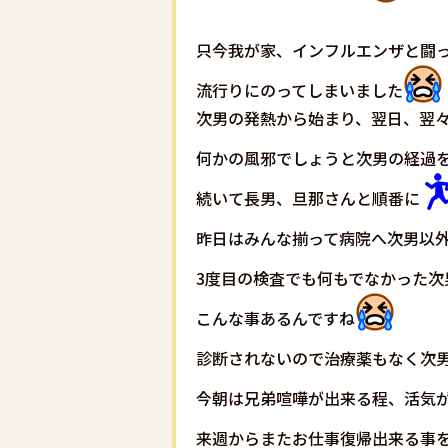
只今我が家、インフルエンザと闘
流行りにのってしまいました
次男の発熱から始まり、翌日、翌々
何かの風邪でしょうと次男の経過
続いて長男、旦那さんと順番に
昨日はみんな揃って病院へ次男以
3度目の検査でも何もでなかった次
こんな事あるんですね
診断されないので治療薬もなく次
今朝は兄弟喧嘩が出来る程、活気
来週からまたお仕事復帰出来る事