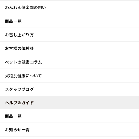
わんわん倶楽部の想い
商品一覧
お客様体験談
メ
お召し上がり方
ニ
0
ュ
ログイン
お客様の体験談
ー
ペットの健康コラム
カート
犬種別健康について
トップ
スタッフブログ
イチゴ
スタッフブログ
スタッフブログ
ヘルプ＆ガイド
商品一覧
イチゴ
お知らせ一覧