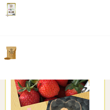
リ
土・
色々な食べ方で楽しみました
日・
祝
日）