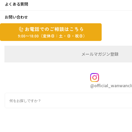
よくある質問
イチゴ
お問い合わせ
お
2016年5月18日
お
電
電
話
話
こんにちは。はとちゃんです
で
で
の
メ
メールマガジン登録
の
ご
ー
暑くなり、夏に近づいてるな～と思っていた
相
ル
ご
談
マ
ら、急に寒くなったり…
相
ガ
FOLLOW
よく分からない気温で、体調を崩さないように
談
ジ
@official_wanwancl
ン
は
気をつけないといけませんね
の
こ
検
登
ち
索
録
ら
今年も父が作ったいちごをいっぱいもらい、
9:00~18:00（定
カ
そのまま食べたり、練乳をかけたり、ババロア
休
テ
ゴ
日：
を作って食べたり…と