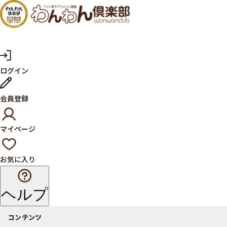
犬・猫
の健康
サプリ
マ
ログイン
イ
メント
ペ
ー
ならペ
会員登録
ジ
ット用
マイページ
サプリ
通販サ
お気に入り
イト
ヘルプ
コンテンツ
商品一覧