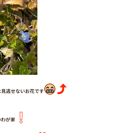
は見逃せないお花です
のわが家
、