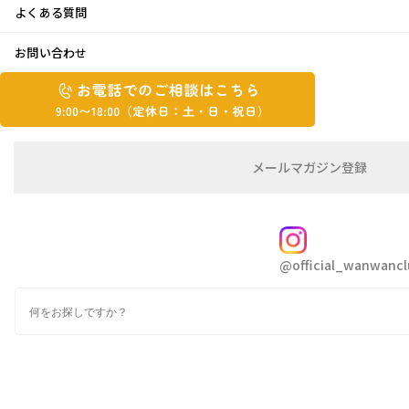
よくある質問
もう少し♪
お問い合わせ
お
2018年3月19日
お
電
電
話
話
こんにちは、はしづめです
で
で
今日はあいにくの曇り空ですが、穏やかで春を
の
メ
メールマガジン登録
の
ご
ー
感じます
相
ル
ご
談
マ
相
ガ
FOLLOW
家の小さな庭にはローズマリーの花や、ハナニ
談
ジ
@official_wanwancl
ン
は
ラの花、
の
こ
水仙、クリスマスローズと賑やかになってきて
検
登
ち
索
録
いますヾ(=^▽^=)ノ
ら
9:00~18:00（定
カ
休
テ
ゴ
日：