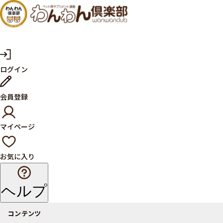
犬・猫
の健康
サプリ
マ
ログイン
イ
メント
ペ
ー
ならペ
会員登録
ジ
ット用
マイページ
サプリ
通販サ
お気に入り
イト
ヘルプ
コンテンツ
商品一覧