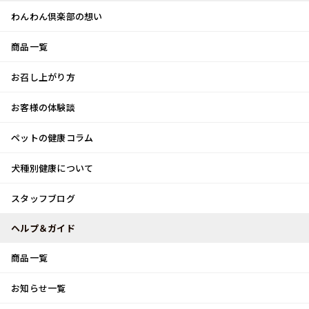
わんわん倶楽部の想い
商品一覧
お客様体験談
メ
お召し上がり方
ニ
0
ュ
ログイン
お客様の体験談
ー
ペットの健康コラム
カート
犬種別健康について
トップ
スタッフブログ
もう少し♪
スタッフブログ
スタッフブログ
ヘルプ＆ガイド
商品一覧
もう少し♪
お知らせ一覧