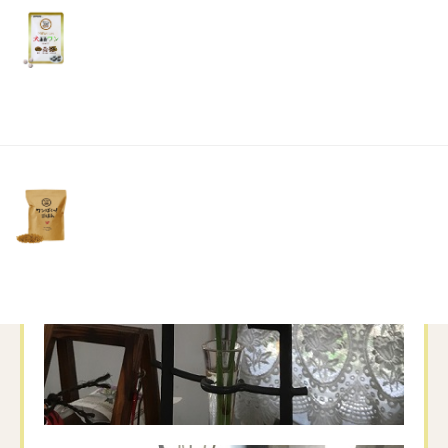
リ
土・
日・
祝
日）