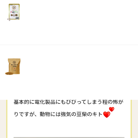
リ
土・
習って、
日・
祝
安心感のある対応をさせて頂けるよう頑張りま
日）
すので、よろしくお願いします
少しだけ自己紹介させて頂きます
我が家は夫と犬と猫の4人家族です
犬、猫はトムとジェリーのような関係性です
基本的に電化製品にもびびってしまう程の怖が
りですが、動物には強気の豆柴のキト