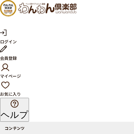
犬・猫
の健康
サプリ
マ
ログイン
イ
メント
ペ
ー
ならペ
会員登録
ジ
ット用
マイページ
サプリ
通販サ
お気に入り
イト
ヘルプ
コンテンツ
商品一覧