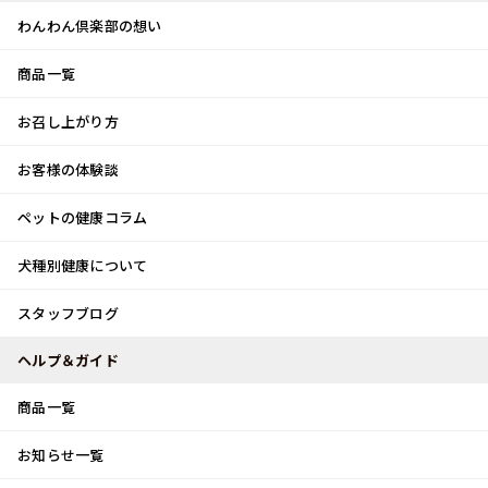
わんわん倶楽部の想い
商品一覧
お客様体験談
メ
お召し上がり方
ニ
0
ュ
ログイン
お客様の体験談
ー
ペットの健康コラム
カート
犬種別健康について
トップ
スタッフブログ
はじめまして♪
スタッフブログ
スタッフブログ
ヘルプ＆ガイド
商品一覧
はじめまして♪
お知らせ一覧