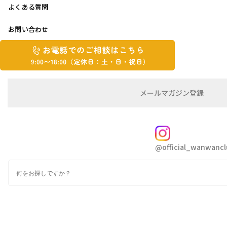
よくある質問
はじめまして♪
お問い合わせ
お
2023年7月4日
お
電
電
話
話
はじめまして
で
で
の
メ
メールマガジン登録
今年の4月からわんわん倶楽部で働かせてもら
の
ご
ー
相
ル
ご
っているウエダです
談
マ
相
ガ
4月から3ヶ月になりますが、まだまだ電話に出
FOLLOW
談
ジ
@official_wanwancl
ン
は
る度緊張してしまいます
の
こ
ご対応させて頂いたお客様にも緊張が伝わって
検
登
ち
索
録
しまっていたかと思います！
ら
9:00~18:00（定
カ
不慣れな対応で申し訳ございません
休
テ
ゴ
日：
これから引き続きわんわん倶楽部の先輩方を見