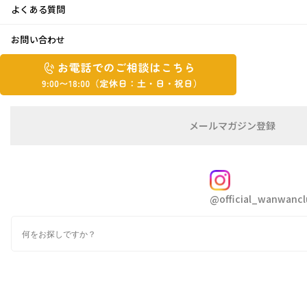
よくある質問
はじめまして♪
お問い合わせ
お
2023年7月3日
お
電
電
話
話
はじめまして
で
で
の
メ
メールマガジン登録
の
4月から新しくスタッフに加わりました
よ
ご
ー
相
ル
ご
談
マ
ねです
相
ガ
FOLLOW
読んで下さっているお客様の中には、
談
ジ
@official_wanwancl
ン
は
対応させていただいた方もいらっしゃるのでし
の
こ
検
登
ょうか
ち
索
録
ドキドキの不慣れな対応で、申し訳ありません
ら
9:00~18:00（定
カ
休
テ
少しでも、早く先輩方の様な対応が出来る様に
ゴ
日：