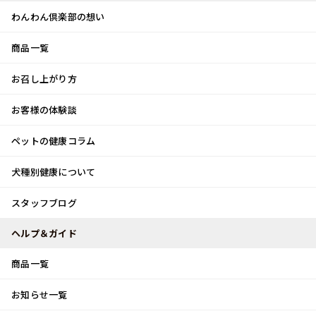
わんわん倶楽部の想い
商品一覧
お客様体験談
メ
お召し上がり方
ニ
0
ュ
ログイン
お客様の体験談
ー
ペットの健康コラム
カート
犬種別健康について
トップ
スタッフブログ
はじめまして♪
スタッフブログ
スタッフブログ
ヘルプ＆ガイド
商品一覧
はじめまして♪
お知らせ一覧