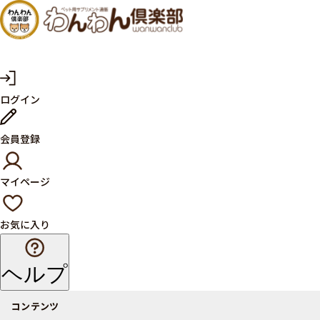
犬・猫
の健康
サプリ
マ
ログイン
イ
メント
ペ
ー
ならペ
会員登録
ジ
ット用
マイページ
サプリ
通販サ
お気に入り
イト
ヘルプ
コンテンツ
商品一覧