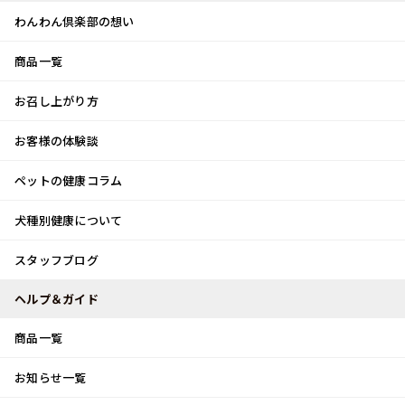
わんわん倶楽部の想い
商品一覧
お客様体験談
メ
お召し上がり方
ニ
0
ュ
ログイン
お客様の体験談
ー
ペットの健康コラム
カート
犬種別健康について
トップ
スタッフブログ
どうでしょう！？
スタッフブログ
スタッフブログ
ヘルプ＆ガイド
商品一覧
どうでしょう！？
お知らせ一覧