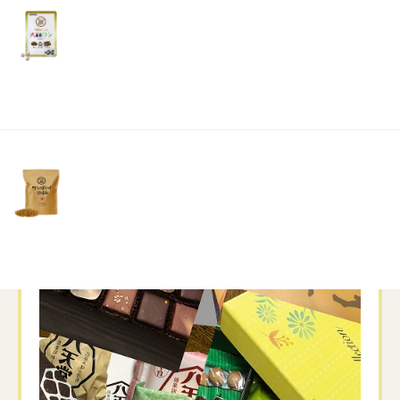
リ
土・
日・
今の楽しみは各地からのいただき物
祝
北海道の親戚や九州の義理の妹、
日）
広島の友達などからいただき夫婦だけでは食べ切れなく
おすそ分けで助けてもらっています