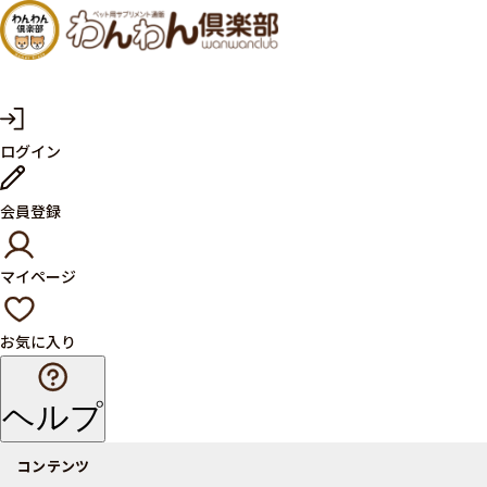
犬・猫
の健康
サプリ
マ
ログイン
イ
メント
ペ
ー
ならペ
会員登録
ジ
ット用
マイページ
サプリ
通販サ
お気に入り
イト
ヘルプ
コンテンツ
商品一覧