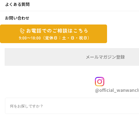
よくある質問
どうでしょう！？
お問い合わせ
お
2021年4月26日
お
電
電
話
話
こんにちは 松ちゃんです
で
で
の
メ
メールマガジン登録
の
ご
ー
あっと言う間に4月も残りわずか
相
ル
ご
談
マ
明後日からはゴールデンウィーク…と言って良いのです
相
ガ
FOLLOW
談
ジ
かね
@official_wanwancl
ン
は
わんわん倶楽部はいつもの様に一週間に渡るお休みをい
の
こ
ただきますが…
検
登
ち
索
録
街中は春だ️️
️ゴールデンウィークだ️️
️と浮かれて
ら
はいられないコロナ禍の状況で
9:00~18:00（定
カ
休
テ
今年もステイホームのお休みですね
ゴ
日：