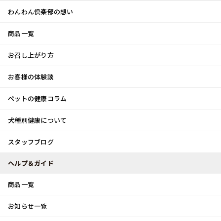
わんわん倶楽部の想い
商品一覧
お客様体験談
メ
お召し上がり方
ニ
0
ュ
ログイン
お客様の体験談
ー
ペットの健康コラム
カート
犬種別健康について
トップ
スタッフブログ
ずっと一緒
スタッフブログ
スタッフブログ
ヘルプ＆ガイド
商品一覧
ずっと一緒
お知らせ一覧