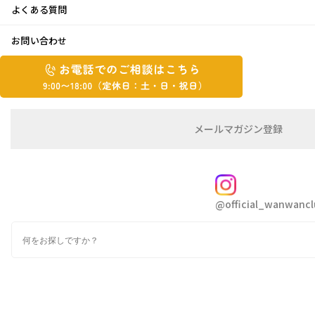
よくある質問
ずっと一緒
お問い合わせ
お
2016年2月9日
お
電
電
話
話
こんにちは西ちゃんです(^^)/
で
で
の
メ
メールマガジン登録
の
ご
ー
まだまだ寒い日もありますが節分も過ぎ、
相
ル
ご
談
マ
春の足音が聞こえてきましたね
相
ガ
FOLLOW
談
ジ
@official_wanwancl
ン
は
春になるとすぐに18歳のお誕生日を迎えるはず
の
こ
だった我が家の愛犬ピコが
検
登
ち
索
録
1月末に、天国へと旅立っていきました
ら
9:00~18:00（定
カ
毎日元気に愛嬌を振りまいて私たちを癒してく
休
テ
ゴ
日：
れていました