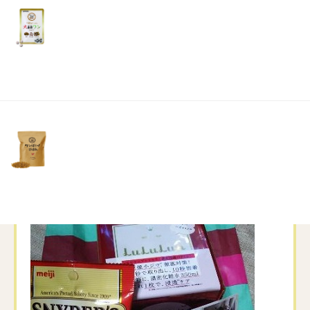
リ
土・
日・
旅立つ日の朝もご飯を食べて、庭で散歩しなが
祝
ら排便して・・・
日）
いつも通り穏やかでした
そんなピコと姉妹のように育った娘が早めのバ
レンタインを私にもくれました