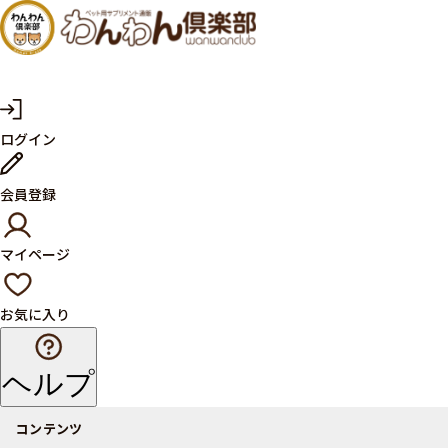
犬・猫
の健康
サプリ
マ
ログイン
イ
メント
ペ
ー
ならペ
会員登録
ジ
ット用
マイページ
サプリ
通販サ
お気に入り
イト
ヘルプ
コンテンツ
商品一覧