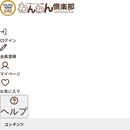
犬・猫
の健康
サプリ
マ
ログイン
イ
メント
ペ
ー
ならペ
会員登録
ジ
ット用
マイページ
サプリ
通販サ
お気に入り
イト
ヘルプ
コンテンツ
商品一覧