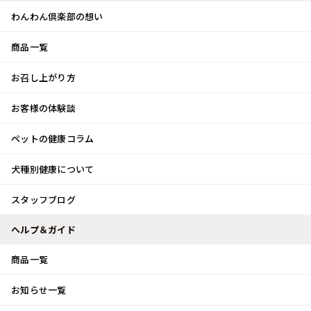
わんわん倶楽部の想い
商品一覧
お客様体験談
メ
お召し上がり方
ニ
0
ュ
ログイン
お客様の体験談
ー
ペットの健康コラム
カート
犬種別健康について
トップ
スタッフブログ
この季節の醍醐味！！
スタッフブログ
スタッフブログ
ヘルプ＆ガイド
商品一覧
この季節の醍醐味！！
お知らせ一覧