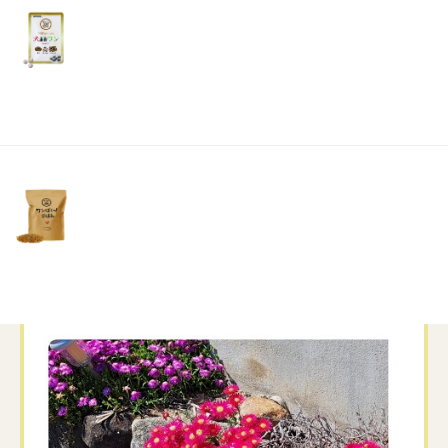
皆さんも、体調管理に気を付けて下さいね
リ
土・
日・
祝
日）
この季節には、毎年
玄関先で、マツバギクと、
ニオイバンマツリが、綺麗に咲いてくれて、
我が家の前通られる方にも好評です