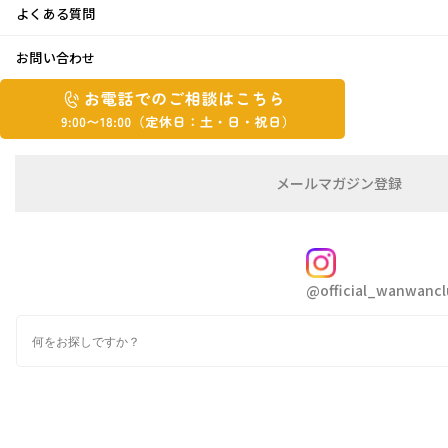
よくある質問
この季節の醍醐味！！
お問い合わせ
お
2023年5月24日
お
電
電
話
話
で
で
の
メ
メールマガジン登録
の
ご
ー
こんにちは 青ちゃんです
相
ル
ご
談
マ
相
ガ
FOLLOW
談
ジ
先週末から、一気に気温が上がりましたね
@official_wanwancl
ン
は
の
こ
検
登
ち
索
でも、昨日は、めちゃめちゃひんやりで、なか
録
ら
なか気温差に
ついて行けません
9:00~18:00（定
カ
休
テ
着る物も悩みます
ゴ
日：