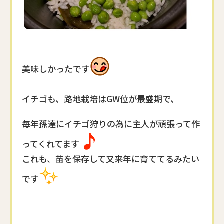
美味しかったです
イチゴも、路地栽培は
GW位が最盛期で、
毎年
孫達にイチゴ狩りの為に
主人が頑張って作
ってくれてます
これも、苗を保存して
又来年に育ててるみたい
です