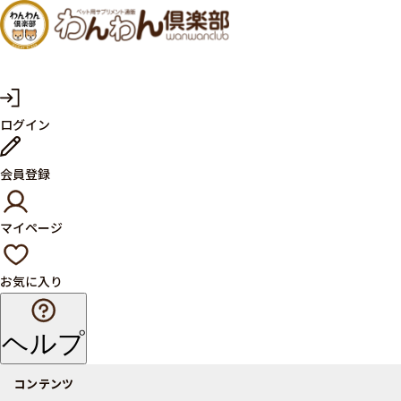
犬・猫
の健康
サプリ
マ
ログイン
イ
メント
ペ
ー
ならペ
会員登録
ジ
ット用
マイページ
サプリ
通販サ
お気に入り
イト
ヘルプ
コンテンツ
商品一覧