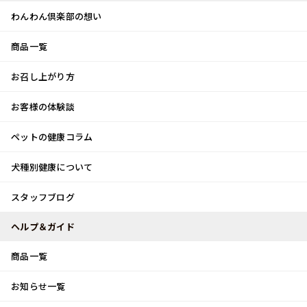
わんわん倶楽部の想い
商品一覧
お客様体験談
メ
お召し上がり方
ニ
0
ュ
ログイン
お客様の体験談
ー
ペットの健康コラム
カート
犬種別健康について
トップ
スタッフブログ
お気に入りです
スタッフブログ
スタッフブログ
ヘルプ＆ガイド
商品一覧
お気に入りです
お知らせ一覧