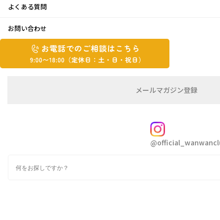
よくある質問
お気に入りです
お問い合わせ
お
2015年11月19日
お
電
電
話
話
こんにちは、 青ちゃんです
で
で
朝晩は、肌寒く感じて今年は結構紅葉が綺麗で
の
メ
メールマガジン登録
の
ご
ー
楽しみでしたが
相
ル
ご
談
マ
先日からの雨で、かなり落ち葉になりましたね
相
ガ
FOLLOW
(*´з`)
談
ジ
@official_wanwancl
ン
は
の
こ
検
登
ち
索
録
寒さを感じる季節になると我が家のショコラ
ら
は、家族で一番の寒がり
9:00~18:00（定
カ
（いやー主人には負けるかなあ～(笑)）
休
テ
ゴ
日：