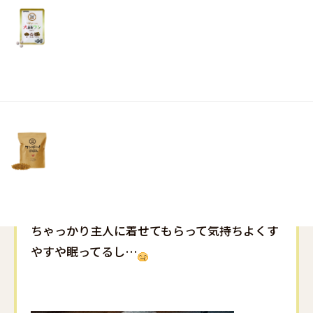
リ
土・
本当に、寒くなった途端に暖かい場所見つける
日・
のが
祝
本当に早くて、毎年感心してます
日）
リビングに居ないなあ～って思って探したら
ちゃっかり、ボカボカ陽が当たる縁側で、すや
すや眠ってるし…
あれ～私のお気に入りのフリースがないなあ～
って探したら、
ちゃっかり主人に着せてもらって気持ちよくす
やすや眠ってるし…