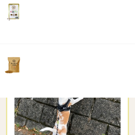
リ
土・
日・
祝
日）