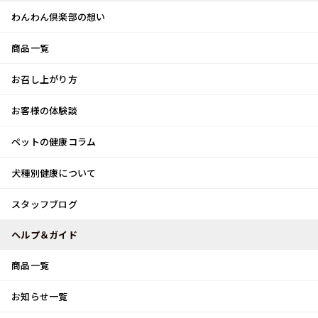
わんわん倶楽部の想い
商品一覧
お客様体験談
メ
お召し上がり方
ニ
0
ュ
ログイン
お客様の体験談
ー
ペットの健康コラム
カート
犬種別健康について
トップ
スタッフブログ
お散歩デビュー
スタッフブログ
スタッフブログ
ヘルプ＆ガイド
商品一覧
お散歩デビュー
お知らせ一覧