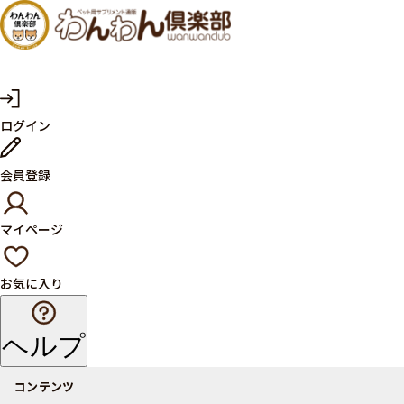
犬・猫
の健康
サプリ
マ
ログイン
イ
メント
ペ
ー
ならペ
会員登録
ジ
ット用
マイページ
サプリ
通販サ
お気に入り
イト
ヘルプ
コンテンツ
商品一覧