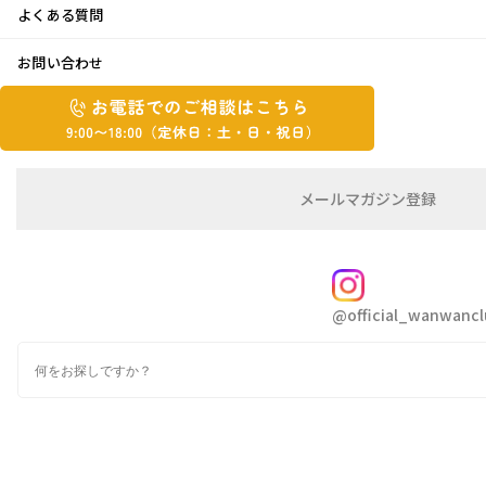
よくある質問
お散歩デビュー
お問い合わせ
お
お
2025年5月15日
電
電
話
話
で
で
こんにちはきたちゃんです😙
の
メ
メールマガジン登録
の
ご
ー
相
ル
ご
5月の中旬を迎え、気温もぐんぐんと上がって
談
マ
相
きましたね☝️
ガ
FOLLOW
談
ジ
心地の良い季節は一瞬で終わってしまいそうで
@official_wanwancl
ン
は
す😵
の
こ
検
登
ち
索
録
先日、ポムのワクチンが終わりまして無事にお
ら
散歩デビューをしました🐾
9:00~18:00（定
カ
休
テ
ゴ
日：