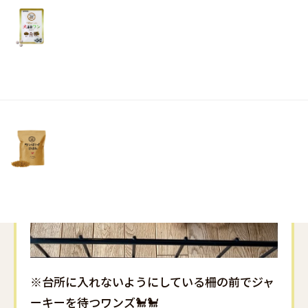
リ
土・
日・
祝
日）
※台所に入れないようにしている柵の前でジャ
ーキーを待つワンズ🐩🐩