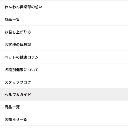
わんわん倶楽部の想い
商品一覧
お客様体験談
メ
お召し上がり方
ニ
0
ュ
ログイン
お客様の体験談
ー
ペットの健康コラム
カート
犬種別健康について
トップ
スタッフブログ
お出かけ～♪
スタッフブログ
スタッフブログ
ヘルプ＆ガイド
商品一覧
お出かけ～♪
お知らせ一覧