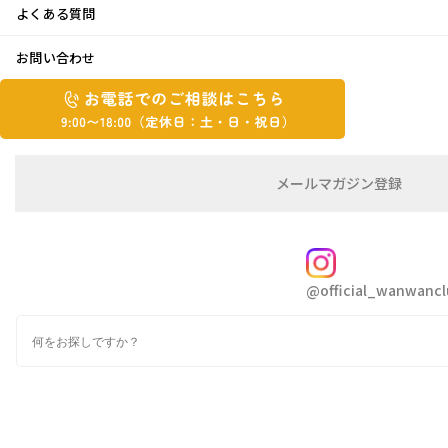
よくある質問
お出かけ～♪
お問い合わせ
お
2023年10月4日
お
電
電
話
話
こんにちはちかです😊
で
で
の
メ
メールマガジン登録
の
最近は朝晩の気温も下がり、クーラーなしで過
ご
ー
相
ル
ご
ごせる時間が増えてきました👍
談
マ
相
ガ
FOLLOW
談
ジ
暗くなるのが早くなって少し寂しい気もします
@official_wanwancl
ン
は
が、短い秋！満喫しましょう🍂
の
こ
検
登
ち
索
録
ら
9:00~18:00（定
カ
休
テ
ゴ
日：