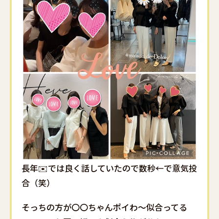
長年✉️では良く話していたので数秒←で意気投
合（笑）
そっちの方が〇〇ちゃんポイわ～似合ってる