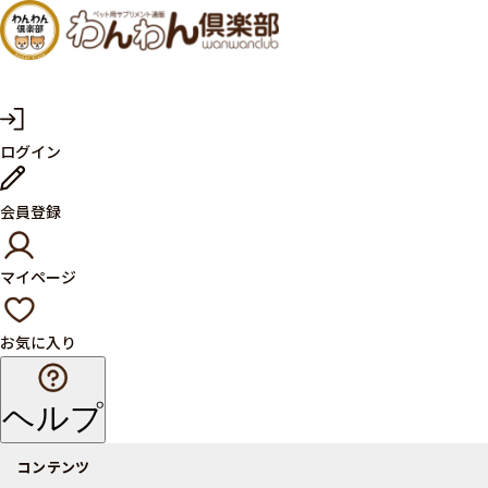
犬・猫
の健康
サプリ
マ
ログイン
イ
メント
ペ
ー
ならペ
会員登録
ジ
ット用
マイページ
サプリ
通販サ
お気に入り
イト
ヘルプ
コンテンツ
商品一覧