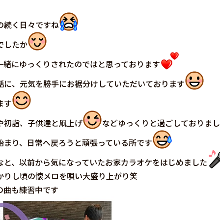
の続く日々ですね
でしたか
一緒にゆっくりされたのではと思っております
話に、元気を勝手にお裾分けしていただいております
ます
や初詣、子供達と凧上げ
などゆっくりと過ごしておりまし
始まり、日常へ戻ろうと頑張っている所です
なと、以前から気になっていたお家カラオケをはじめました
かりし頃の懐メロを唄い大盛り上がり笑
の曲も練習中です